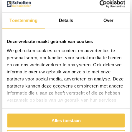
✔ Geschikt voor vrijwel alle standaard wandelstokken
✔ Makkelijk te monteren
✔ Lichtgewicht en stevig
Toestemming
Details
Over
Met deze stokhouder heb je je wandelstok altijd binnen handbereik –
veilig, stabiel en stijlvol bevestigd aan je rollator.
Deze website maakt gebruik van cookies
We gebruiken cookies om content en advertenties te
Deze wandelstok houder is enkel geschikt voor de volgende rollator:
personaliseren, om functies voor social media te bieden
MultiMotion Carbon rollator in verschillende kleuren Maat M
en om ons websiteverkeer te analyseren. Ook delen we
MultiMotion Carbon rollator in verschillende kleuren Maat L
informatie over uw gebruik van onze site met onze
partners voor social media, adverteren en analyse. Deze
partners kunnen deze gegevens combineren met andere
Persoonlijk advies
informatie die u aan ze heeft verstrekt of die ze hebben
verzameld op basis van uw gebruik van hun services.
Start chat
Reviews
Alles toestaan
(3)