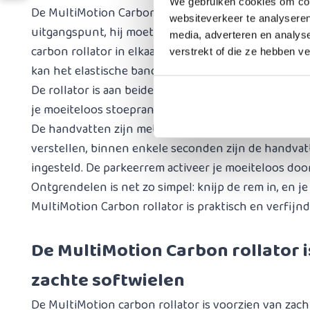
We gebruiken cookies om cont
De MultiMotion Carbon rollator is ontworpen met u
websiteverkeer te analyseren
uitgangspunt, hij moet voor iedereen eenvoudig te b
media, adverteren en analys
carbon rollator in elkaar door de zitting omhoog te
verstrekt of die ze hebben v
kan het elastische bandje de rollator in ingeklapte 
De rollator is aan beide zijden voorzien van een ha
je moeiteloos stoepranden en obstakels kunt over
De handvatten zijn met één druk op de knop eenvou
verstellen, binnen enkele seconden zijn de handva
ingesteld. De parkeerrem activeer je moeiteloos do
Ontgrendelen is net zo simpel: knijp de rem in, en 
MultiMotion Carbon rollator is praktisch en verfijnd 
De MultiMotion Carbon rollator i
zachte softwielen
De MultiMotion carbon rollator is voorzien van zach