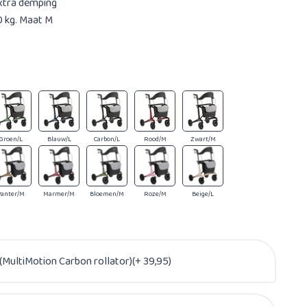
xtra demping
0 kg. Maat M
Groen/L
Blauw/L
Carbon/L
Rood/M
Zwart/M
Panter/M
Marmer/M
Bloemen/M
Roze/M
Beige/L
(MultiMotion Carbon rollator)(+ 39,95)