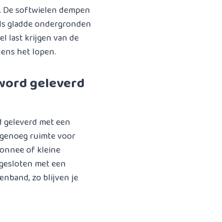
n. De softwielen dempen
ls gladde ondergronden
l last krijgen van de
dens het lopen.
 word geleverd
d geleverd met een
t genoeg ruimte voor
monnee of kleine
fgesloten met een
tenband, zo blijven je