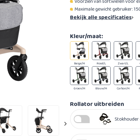
Voorzien van softwielen voor e
Maximale gewicht gebruiker: 15
Bekijk alle specificaties
Kleur/maat:
Beige/M
Rood/L
Zwart/L
Groen/M
Blauw/M
Carbon/M
Rollator uitbreiden
Stokhouder 