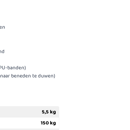
len
nd
(PU-banden)
l naar beneden te duwen)
5,5 kg
150 kg