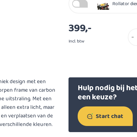
Rollator die
399,-
−
Incl. btw
iek design met een
Hulp nodig bij h
worpen frame van carbon
een keuze?
e uitstraling. Met een
 alleen extra licht, maar
Start chat
n en verplaatsen van de
5 verschillende kleuren.