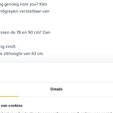
og genoeg voor jou? Kies
andgrepen verstelbaar van
ssen de 78 en 90 cm? Dan
ig vindt.
re zithoogte van 63 cm.
nt opstaan om de juiste
je bestelt, zodat je zeker
Details
ltiem
 van cookies