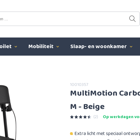
oilet
Mobiliteit
Slaap- en woonkamer
10010357
MultiMotion Carbo
M - Beige
(2)
Op werkdagen voo
Extra licht met speciaal ontwo