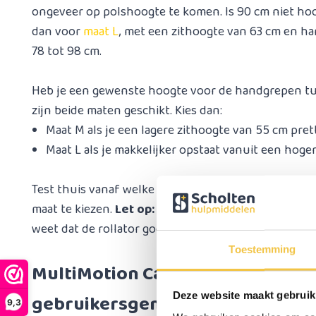
ongeveer op polshoogte te komen. Is 90 cm niet ho
dan voor
maat L
, met een zithoogte van 63 cm en h
78 tot 98 cm.
Heb je een gewenste hoogte voor de handgrepen tu
zijn beide maten geschikt. Kies dan:
Maat M als je een lagere zithoogte van 55 cm prett
Maat L als je makkelijker opstaat vanuit een hoge
Test thuis vanaf welke zithoogte je comfortabel ku
maat te kiezen.
Let op:
meet alles zorgvuldig na vóór 
weet dat de rollator goed bij je past!
Toestemming
MultiMotion Carbon rollator = u
Deze website maakt gebruik
gebruikersgemak
9,3