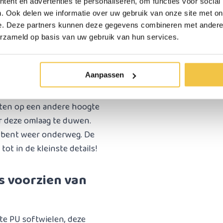
ent en advertenties te personaliseren, om functies voor social
ltiem gebruikersgemak als
. Ook delen we informatie over uw gebruik van onze site met on
edienen zijn. Je klapt de
e. Deze partners kunnen deze gegevens combineren met andere i
 trekken, indien gewenst
erzameld op basis van uw gebruik van hun services.
stand vergrendelen.
ndige stoephulp, waarmee
Aanpassen
winnen.
dig in hoogte te
tten op een andere hoogte
or deze omlaag te duwen.
je bent weer onderweg. De
tot in de kleinste details!
s voorzien van
te PU softwielen, deze