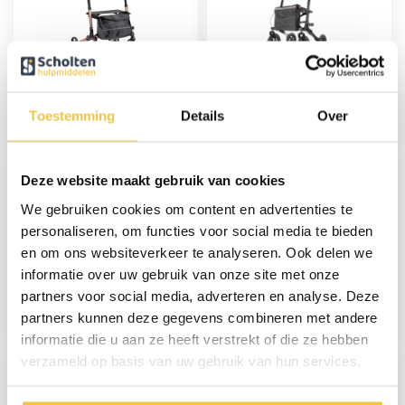
Sky lichtgewicht
Sky Air lichtgewicht
rollator - Champagne
outdoor rollator met
luchtbanden - Zwart
Toestemming
Details
Over
97,-
159,-
Deze website maakt gebruik van cookies
We gebruiken cookies om content en advertenties te
personaliseren, om functies voor social media te bieden
en om ons websiteverkeer te analyseren. Ook delen we
informatie over uw gebruik van onze site met onze
Sky lichtgewicht
MultiMotion Shopper
rollator - Blauw
rollator - Blauw
partners voor social media, adverteren en analyse. Deze
partners kunnen deze gegevens combineren met andere
97,-
229,-
informatie die u aan ze heeft verstrekt of die ze hebben
verzameld op basis van uw gebruik van hun services.