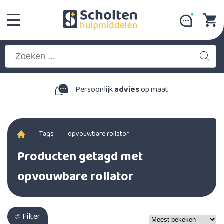
Persoonlijk
advies
op maat
-
Tags
-
opvouwbare rollator
Producten getagd met
opvouwbare rollator
Filter