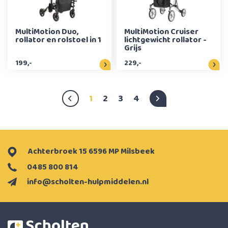
MultiMotion Duo,
MultiMotion Cruiser
rollator en rolstoel in 1
lichtgewicht rollator -
Grijs
199,-
229,-
1
2
3
4
Achterbroek 15 6596 MP Milsbeek
0485 800 814
info@scholten-hulpmiddelen.nl