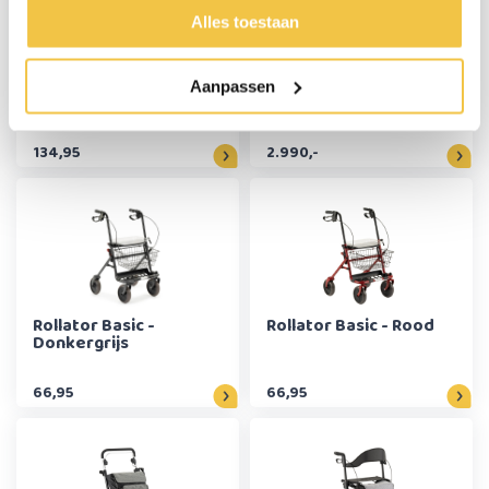
Alles toestaan
MultiMotion Double
Rollz Motion Electric -
Aanpassen
lichtgewicht rollator -
Zwart
Rood
134,95
2.990,-
Rollator Basic -
Rollator Basic - Rood
Donkergrijs
66,95
66,95