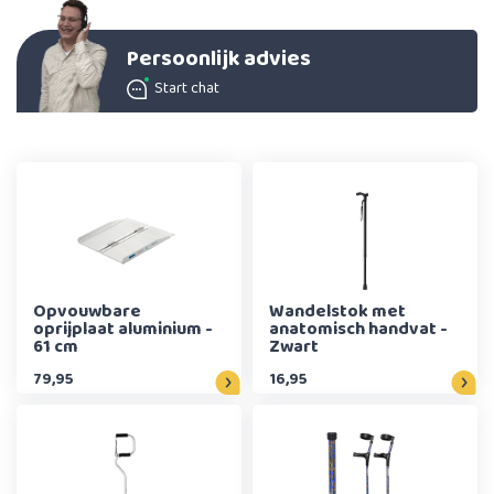
Persoonlijk advies
Start chat
Opvouwbare
Wandelstok met
oprijplaat aluminium -
anatomisch handvat -
61 cm
Zwart
79,95
16,95