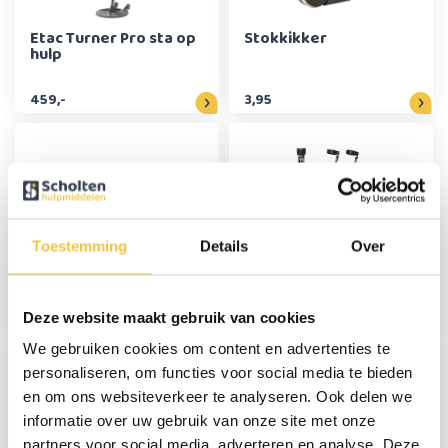
Etac Turner Pro sta op
Stokkikker
hulp
459,-
3,95
Toestemming
Details
Over
Opvouwbare
Elleboogkrukken
oprijplaat aluminium -
ergonomisch met
152 cm
camouflage print
Deze website maakt gebruik van cookies
179,95
49,95
We gebruiken cookies om content en advertenties te
personaliseren, om functies voor social media te bieden
en om ons websiteverkeer te analyseren. Ook delen we
informatie over uw gebruik van onze site met onze
partners voor social media, adverteren en analyse. Deze