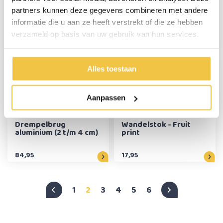
partners kunnen deze gegevens combineren met andere
Wandelstok
MultiMotion Premium
opvouwbaar - Blauw
wandelstok -
informatie die u aan ze heeft verstrekt of die ze hebben
volledige zwarte
verzameld op basis van uw gebruik van hun services.
bloemen print
16,95
32,95
Alles toestaan
Aanpassen
Drempelbrug
Wandelstok - Fruit
aluminium (2 t/m 4 cm)
print
84,95
17,95
1
2
3
4
5
6