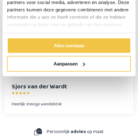
partners voor social media, adverteren en analyse. Deze
Materiaal
Aluminium
partners kunnen deze gegevens combineren met andere
informatie die u aan ze heeft verstrekt of die ze hebben
verzameld op basis van uw gebruik van hun services.
Persoonlijk advies
Start chat
Alles toestaan
Reviews
Aanpassen
(1)
Sjors van der Wardt
Heerlijk stevige wandelstok
Persoonlijk
advies
op maat