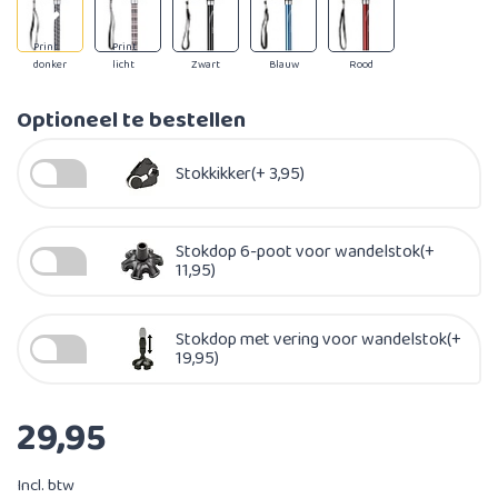
Print
Print
donker
licht
Zwart
Blauw
Rood
Optioneel te bestellen
Stokkikker(+ 3,95)
Stokdop 6-poot voor wandelstok(+
11,95)
Stokdop met vering voor wandelstok(+
19,95)
29,95
Incl. btw