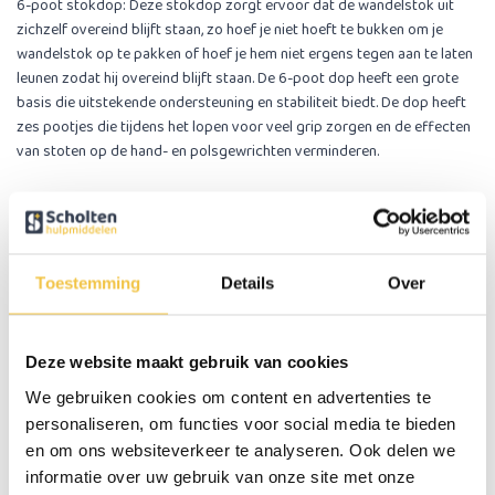
6-poot stokdop
: Deze stokdop zorgt ervoor dat de wandelstok uit
zichzelf overeind blijft staan, zo hoef je niet hoeft te bukken om je
wandelstok op te pakken of hoef je hem niet ergens tegen aan te laten
leunen zodat hij overeind blijft staan. De 6-poot dop heeft een grote
basis die uitstekende ondersteuning en stabiliteit biedt. De dop heeft
zes pootjes die tijdens het lopen voor veel grip zorgen en de effecten
van stoten op de hand- en polsgewrichten verminderen.
Specificaties
Hoogte: 76 - 99 cm instelbaar
Kleur: Donkere print
Gewicht: 370 gram
Toestemming
Details
Over
Max. gebruikersgewicht: 113 kg
Geschikt voor rechts- en linkshandige
Zacht siliconen handvat
Deze website maakt gebruik van cookies
In hoogte verstelbaar in 10 stappen
We gebruiken cookies om content en advertenties te
Voorzien van polsbandje
personaliseren, om functies voor social media te bieden
en om ons websiteverkeer te analyseren. Ook delen we
Specificaties
informatie over uw gebruik van onze site met onze