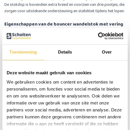
De stokdop is bovendien extra breed en voorzien van drie pootjes, die
zorgen voor uitstekende ondersteuning en stabiliteit tijdens het lopen.
Eigenschappen van de bouncer wandelstok met vering
Geschikt voor rechts- en linkshandige
Ergonomisch gevormd comfort handvat
In hoogte verstelbaar in 8 stappen
Inklapbaar in 3 delen voor vervoer/ opslag
Toestemming
Details
Over
Voorzien van polsbandje
Voorzien van stokdop met geïntegreerde vering
Deze website maakt gebruik van cookies
Specificaties
We gebruiken cookies om content en advertenties te
personaliseren, om functies voor social media te bieden
Hoogte handvat
82 - 99,5 cm
en om ons websiteverkeer te analyseren. Ook delen we
informatie over uw gebruik van onze site met onze
Maximale gebruikersgewicht
113 kg
partners voor social media, adverteren en analyse. Deze
Gewicht
510 gram
partners kunnen deze gegevens combineren met andere
Materiaal
Aluminium
informatie die u aan ze heeft verstrekt of die ze hebben