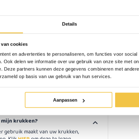
110 kg
360 gram
Fred
Details
76 - 98,5 cm
Mooie functionele wandelstok.
Aluminium
 van cookies
Wit met bloemen print
ent en advertenties te personaliseren, om functies voor social
. Ook delen we informatie over uw gebruik van onze site met on
e. Deze partners kunnen deze gegevens combineren met andere i
erzonden
Persoonlijk
advies
op ma
erzameld op basis van uw gebruik van hun services.
Aanpassen
n mijn krukken?
er gebruik maakt van uw krukken,