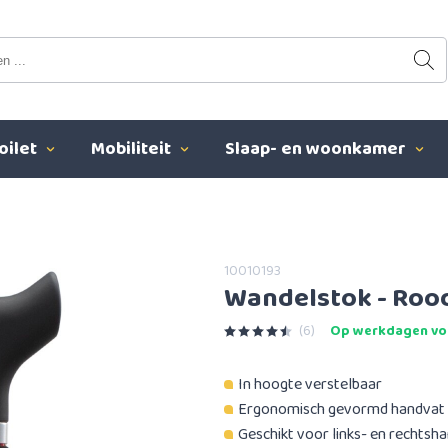
oilet
Mobiliteit
Slaap- en woonkamer
10010193
Wandelstok - Rood
(6)
Op werkdagen voo
In hoogte verstelbaar
Ergonomisch gevormd handvat
Geschikt voor links- en rechtsh