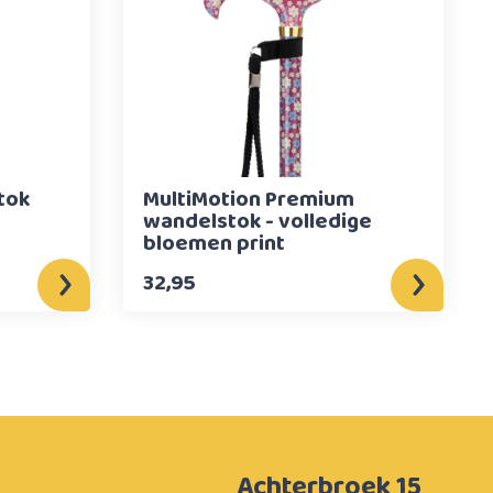
tok
MultiMotion Premium
wandelstok - volledige
bloemen print
32,95
Achterbroek 15