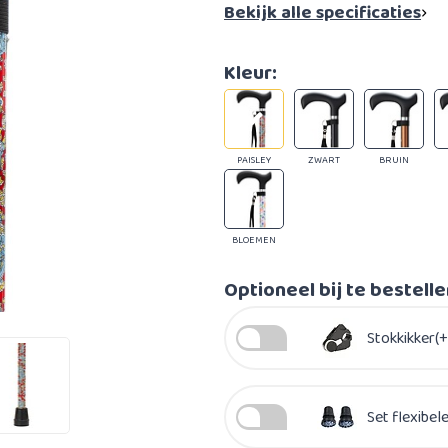
Bekijk alle specificaties
Kleur:
PAISLEY
ZWART
BRUIN
BLOEMEN
Optioneel bij te bestell
Stokkikker(+
Set flexibel