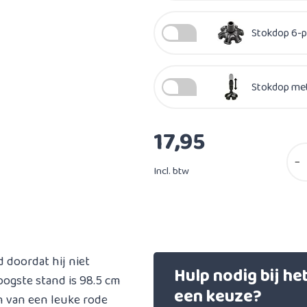
Stokdop 6-p
Stokdop met
17,95
−
Incl. btw
 doordat hij niet
Hulp nodig bij h
hoogste stand is 98.5 cm
een keuze?
n van een leuke rode