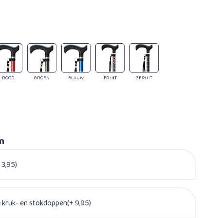
ROOD
GROEN
BLAUW
FRUIT
GERUIT
en
 3,95)
e kruk- en stokdoppen(+ 9,95)