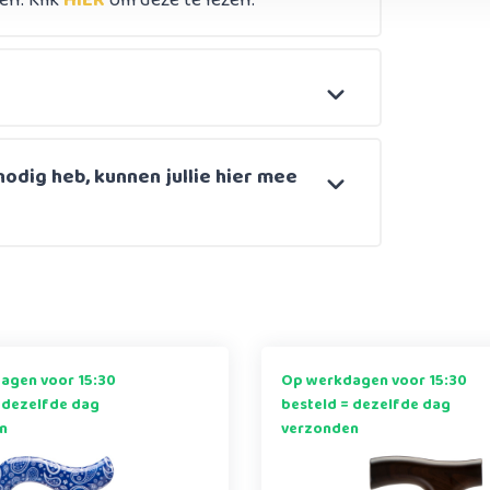
en. Klik
HIER
om deze te lezen.
nodig heb, kunnen jullie hier mee
agen voor 15:30
Op werkdagen voor 15:30
 dezelfde dag
besteld = dezelfde dag
n
verzonden