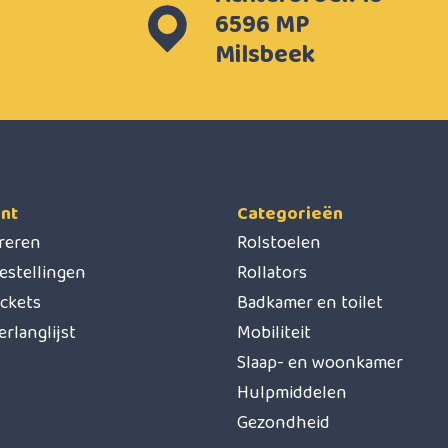
6596 MP
Milsbeek
nt
Categorieën
treren
Rolstoelen
estellingen
Rollators
ickets
Badkamer en toilet
erlanglijst
Mobiliteit
Slaap- en woonkamer
Hulpmiddelen
Gezondheid