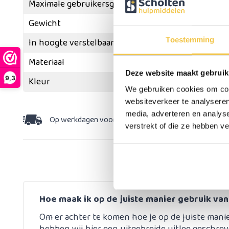
Maximale gebruikersgewicht
Gewicht
Toestemming
In hoogte verstelbaar
Materiaal
Deze website maakt gebruik
9,3
Kleur
We gebruiken cookies om cont
websiteverkeer te analyseren
media, adverteren en analys
Op werkdagen voor 15:30 besteld,
dezelfde dag v
verstrekt of die ze hebben v
Hoe maak ik op de juiste manier gebruik va
Om er achter te komen hoe je op de juiste mani