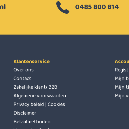
nl
0485 800 814
Klantenservice
Accou
Over ons
Regis
Contact
Mijn b
Zakelijke klant/ B2B
Mijn t
Algemene voorwaarden
Mijn v
Privacy beleid | Cookies
Disclaimer
Betaalmethoden