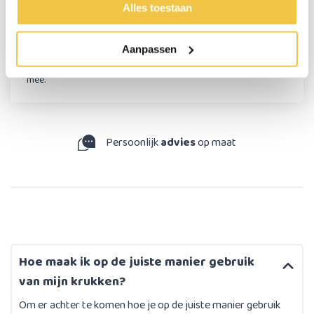
Lisette Smit-Bennemeer
Alles toestaan
Inmiddels mijn 2de set doppen van Scholten, vorige in 3
Aanpassen
maanden versleten, echter zonder kan ik helaas niet! Dus blij
mee.
Persoonlijk
advies
op maat
Hoe maak ik op de juiste manier gebruik
van mijn krukken?
Om er achter te komen hoe je op de juiste manier gebruik