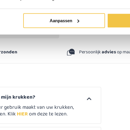
75 - 97 cm
Aluminium
Aanpassen
Zwart
erzonden
Persoonlijk
advies
op ma
n mijn krukken?
er gebruik maakt van uw krukken,
en. Klik
HIER
om deze te lezen.