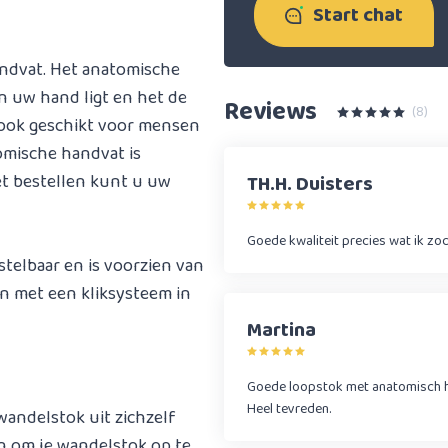
Start chat
ndvat. Het anatomische
n uw hand ligt en het de
Reviews
(8)
j ook geschikt voor mensen
omische handvat is
et bestellen kunt u uw
TH.H. Duisters
Goede kwaliteit precies wat ik zo
stelbaar en is voorzien van
jn met een kliksysteem in
Martina
Goede loopstok met anatomisch ha
Heel tevreden.
wandelstok uit zichzelf
en om je wandelstok op te