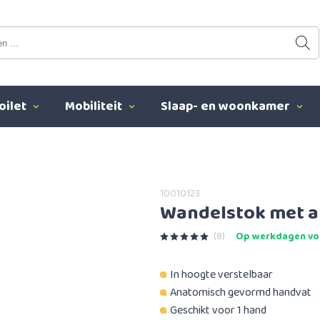
oilet
Mobiliteit
Slaap- en woonkamer
10010123
Wandelstok met a
(8)
Op werkdagen voo
In hoogte verstelbaar
Anatomisch gevormd handvat
Geschikt voor 1 hand