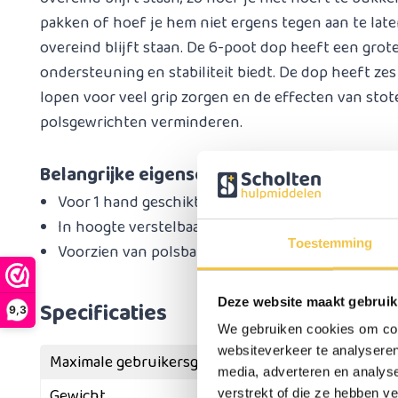
pakken of hoef je hem niet ergens tegen aan te late
overeind blijft staan. De 6-poot dop heeft een grote
ondersteuning en stabiliteit biedt. De dop heeft zes
lopen voor veel grip zorgen en de effecten van sto
polsgewrichten verminderen.
Belangrijke eigenschappen
Voor 1 hand geschikt: tijdens het bestellen kiest 
In hoogte verstelbaar in 10 stappen
Toestemming
Voorzien van polsbandje
Deze website maakt gebruik
Specificaties
9,3
We gebruiken cookies om cont
websiteverkeer te analyseren
Maximale gebruikersgewicht
media, adverteren en analys
Gewicht
verstrekt of die ze hebben v