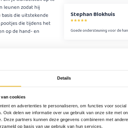
n leunen zodat hij
Stephan Blokhuis
 basis die uitstekende
 pootjes die tijdens het
ten op de hand- en
Goede ondersteuning voor de ha
u voor links of rechts
Details
 van cookies
ent en advertenties te personaliseren, om functies voor social
. Ook delen we informatie over uw gebruik van onze site met on
110 kg
e. Deze partners kunnen deze gegevens combineren met andere i
315 gram
erzameld op basis van uw gebruik van hun services.