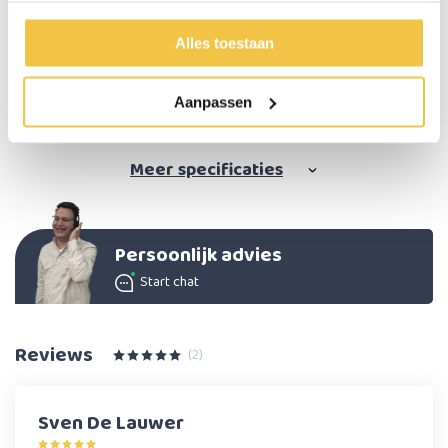
Afmetingen ingeklapt
61 x 37 x 10,5 cm
Alles toestaan
Geschik voor drempels met een maximale hoogte van
15,2cm
Totale breedte
74 cm
Aanpassen
Breedte waar gereden kan worden
71 cm
Meer
specificaties
Persoonlijk advies
Start chat
Reviews
(2)
Sven De Lauwer