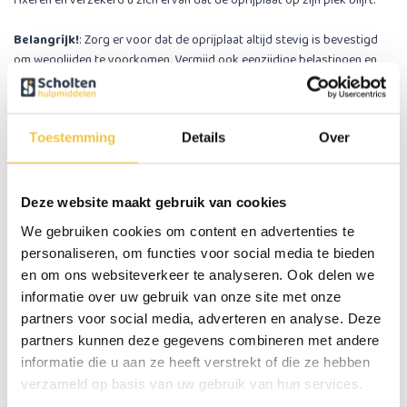
fixeren en verzekerd u zich ervan dat de oprijplaat op zijn plek blijft.
Belangrijk!
: Zorg er voor dat de oprijplaat altijd stevig is bevestigd
om wegglijden te voorkomen. Vermijd ook eenzijdige belastingen en
zwaartepunten. De maximale belasting is uitsluitend van toepassing bij
gebruik van het volledige oppervlak.
Toestemming
Details
Over
Belangrijke eigenschappen van de opvouwbare
oprijplaat aluminium
Anti-slip structuur
Deze website maakt gebruik van cookies
Opvouwbaar
Weerbestendig
We gebruiken cookies om content en advertenties te
Ideaal om te vervoeren
personaliseren, om functies voor social media te bieden
en om ons websiteverkeer te analyseren. Ook delen we
Specificaties
informatie over uw gebruik van onze site met onze
partners voor social media, adverteren en analyse. Deze
partners kunnen deze gegevens combineren met andere
Maximale gebruikersgewicht
270 kg
informatie die u aan ze heeft verstrekt of die ze hebben
Gewicht
6,2 kg
verzameld op basis van uw gebruik van hun services.
Materiaal
Aluminium