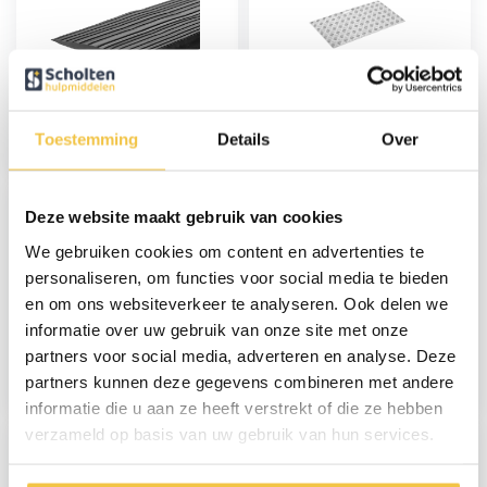
Rubberen
Drempelhulp
drempelhulp (2 cm -
aluminium (3 t/m 7 cm)
20 mm)
Toestemming
Details
Over
25,95
79,95
Deze website maakt gebruik van cookies
We gebruiken cookies om content en advertenties te
personaliseren, om functies voor social media te bieden
en om ons websiteverkeer te analyseren. Ook delen we
informatie over uw gebruik van onze site met onze
Opvouwbare
Rubberen
oprijplaat aluminium -
drempelhulp (1,2 cm -
partners voor social media, adverteren en analyse. Deze
122 cm
12 mm)
partners kunnen deze gegevens combineren met andere
149,95
22,95
informatie die u aan ze heeft verstrekt of die ze hebben
verzameld op basis van uw gebruik van hun services.