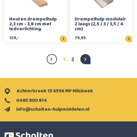
Houten drempelhulp
Drempelhulp modulair
2,3 cm - 3,8 cm met
2 laags (2,5 / 3 / 3,5 / 4
ledverlichting
cm)
129,-
79,95
1
2
Achterbroek 15 6596 MP Milsbeek
0485 800 814
info@scholten-hulpmiddelen.nl