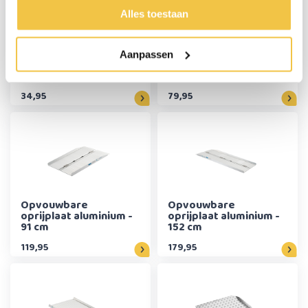
Alles toestaan
Drempelhulp
Opvouwbare
Aanpassen
aluminium (0 t/m 3 cm)
oprijplaat aluminium -
61 cm
34,95
79,95
Opvouwbare
Opvouwbare
oprijplaat aluminium -
oprijplaat aluminium -
91 cm
152 cm
119,95
179,95