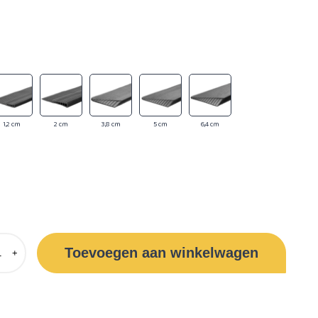
1,2 cm
2 cm
3,8 cm
5 cm
6,4 cm
Toevoegen aan winkelwagen
+