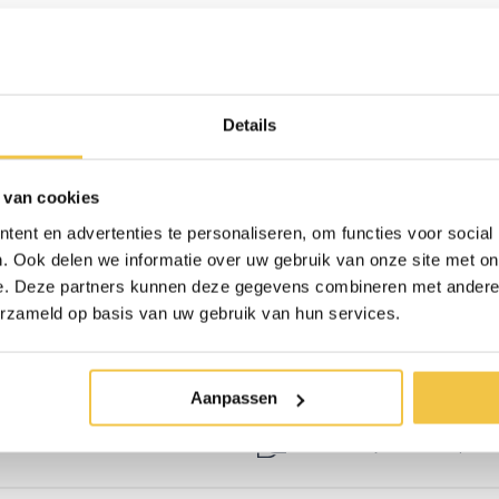
4,2 kg
Gerecycled rubber
Details
van
2,5 cm - 25 mm
110 cm
 van cookies
2,5 cm - 25 mm
ent en advertenties te personaliseren, om functies voor social
. Ook delen we informatie over uw gebruik van onze site met on
20,5 cm
e. Deze partners kunnen deze gegevens combineren met andere i
erzameld op basis van uw gebruik van hun services.
300 kg
Aanpassen
erzonden
Persoonlijk
advies
op ma