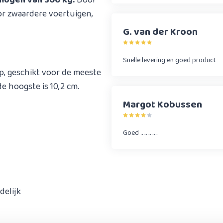
ogen van 300 kg.​
Door
or zwaardere voertuigen,
G. van der Kroon
Snelle levering en goed product
p, geschikt voor de meeste
e hoogste is 10,2 cm.
Margot Kobussen
Goed ………….
delijk