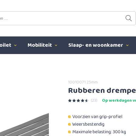
oilet
Mobiliteit
Slaap- en woonkamer
10010071 25mm
Rubberen drempelh
(23)
Op werkdagen vo
Voorzien van grip-profiel
Weersbestendig
Maximale belasting: 300 kg