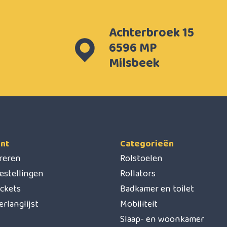
Achterbroek 15
6596 MP
Milsbeek
nt
Categorieën
treren
Rolstoelen
estellingen
Rollators
ickets
Badkamer en toilet
erlanglijst
Mobiliteit
Slaap- en woonkamer