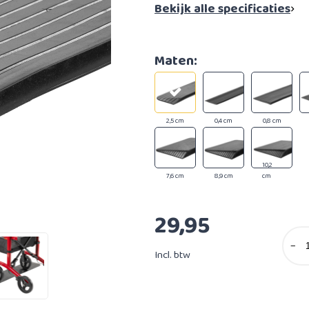
Bekijk alle specificaties
Maten:
2,5 cm
0,4 cm
0,8 cm
10,2
7,6 cm
8,9 cm
cm
29,95
−
Incl. btw