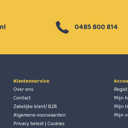
nl
0485 800 814
Klantenservice
Accou
Over ons
Regis
Contact
Mijn b
Zakelijke klant/ B2B
Mijn t
Algemene voorwaarden
Mijn v
Privacy beleid | Cookies