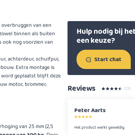
ig overbruggen van een
Hulp nodig bij h
zowel binnen als buiten
een keuze?
 is ook nog voorzien van
Start chat
r, achterdeur, schuifpui,
ebouw. Extra montage is
 word geplaatst blijft deze
r uw motor, brommer,
Reviews
(23)
Peter Aarts
rhoging van 25 mm (2,5
Het product werkt geweldig