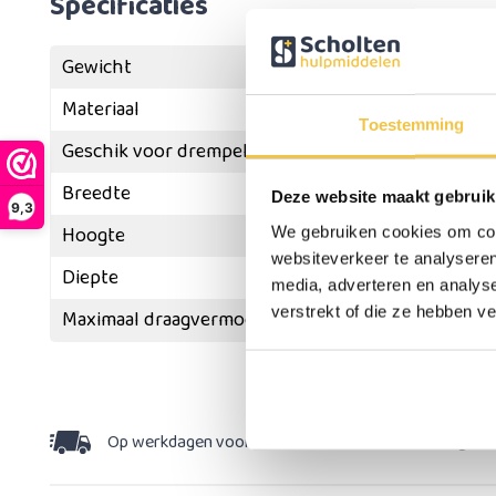
Specificaties
Gewicht
Materiaal
Toestemming
Geschik voor drempels met een maximale hoogte 
Breedte
Deze website maakt gebruik
9,3
Hoogte
We gebruiken cookies om cont
websiteverkeer te analyseren
Diepte
media, adverteren en analys
verstrekt of die ze hebben v
Maximaal draagvermogen
Meer
specificaties
Op werkdagen voor 15:30 besteld,
dezelfde dag v