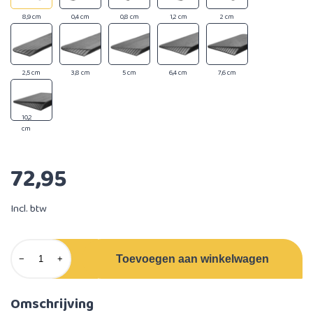
8,9 cm
0,4 cm
0,8 cm
1,2 cm
2 cm
2,5 cm
3,8 cm
5 cm
6,4 cm
7,6 cm
10,2
cm
72,95
Incl. btw
Toevoegen aan winkelwagen
−
+
Omschrijving