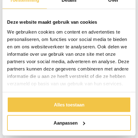
Breedte
90 cm
Toestemming
Details
Over
Hoogte
8,9 cm - 89 mm
Diepte
53,5 cm
Deze website maakt gebruik van cookies
Maximaal draagvermogen
800 kg
We gebruiken cookies om content en advertenties te
personaliseren, om functies voor social media te bieden
Meer
specificaties
en om ons websiteverkeer te analyseren. Ook delen we
informatie over uw gebruik van onze site met onze
partners voor social media, adverteren en analyse. Deze
Persoonlijk advies
partners kunnen deze gegevens combineren met andere
informatie die u aan ze heeft verstrekt of die ze hebben
Start chat
verzameld op basis van uw gebruik van hun services.
Reviews
(13)
Alles toestaan
Cris van Zundert
Aanpassen