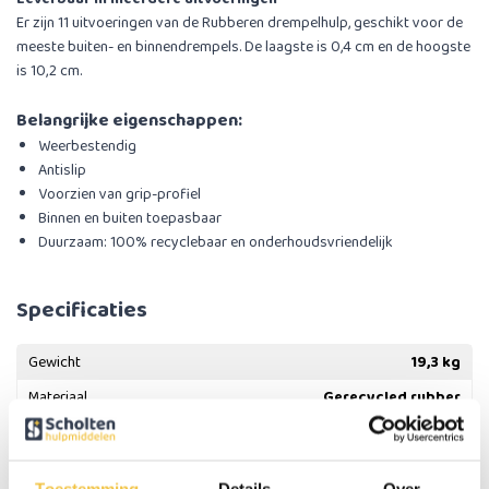
Er zijn 11 uitvoeringen van de Rubberen drempelhulp, geschikt voor de
meeste buiten- en binnendrempels. De laagste is 0,4 cm en de hoogste
is 10,2 cm.
Belangrijke eigenschappen:
Weerbestendig
Antislip
Voorzien van grip-profiel
Binnen en buiten toepasbaar
Duurzaam: 100% recyclebaar en onderhoudsvriendelijk
Specificaties
Gewicht
19,3 kg
Materiaal
Gerecycled rubber
Geschik voor drempels met een maximale hoogte
8,9 cm - 89
van
mm