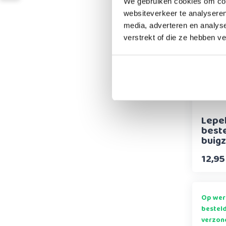
verzon
We gebruiken cookies om cont
websiteverkeer te analyseren
media, adverteren en analys
verstrekt of die ze hebben v
Lepel
beste
buigz
12,95
Op wer
bestel
verzon