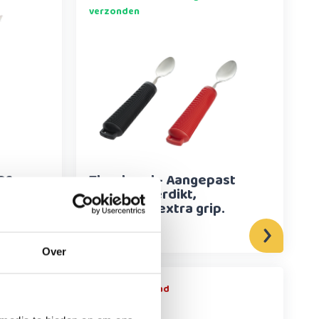
verzonden
ps
Theelepel - Aangepast
bestek - verdikt,
buigzaam, extra grip.
12,95
Over
Niet op voorraad