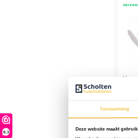
verzon
Verz
delig
39,95
Toestemming
Op wer
Deze website maakt gebruik
bestel
9,3