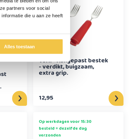
 media te bieden en om ons
ze partners voor social
nformatie die u aan ze heeft
Alles toestaan
Vork - Aangepast bestek
- verdikt, buigzaam,
extra grip.
ast
.
12,95
Op werkdagen voor 15:30
besteld = dezelfde dag
verzonden