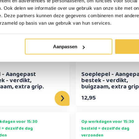
den
verzonden
ent en advertenties te personaliseren, om functies voor social
. Ook delen we informatie over uw gebruik van onze site met on
e. Deze partners kunnen deze gegevens combineren met andere i
erzameld op basis van uw gebruik van hun services.
Aanpassen
 - Aangepast
Soeplepel - Aangep
k - verdikt,
bestek - verdikt,
aam, extra grip.
buigzaam, extra grip
12,95
kdagen voor 15:30
Op werkdagen voor 15:30
d = dezelfde dag
besteld = dezelfde dag
den
verzonden