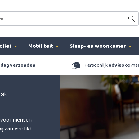
oilet
Mobiliteit
Slaap- en woonkamer
 dag verzonden
Persoonlijk
advies
op ma
stek
l voor mensen
j aan verdikt