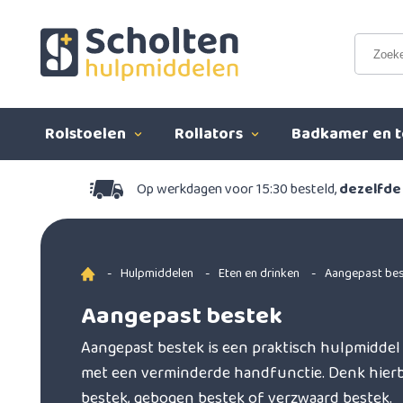
Rolstoelen
Rollators
Badkamer en t
Op werkdagen voor 15:30 besteld,
dezelfde
-
Hulpmiddelen
-
Eten en drinken
-
Aangepast be
Aangepast bestek
Aangepast bestek is een praktisch hulpmidde
met een verminderde handfunctie. Denk hierbi
bestek, gebogen bestek of verzwaard bestek.