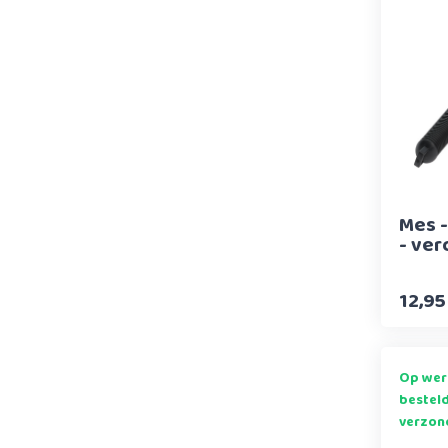
Mes 
- ver
12,95
Op wer
bestel
verzon