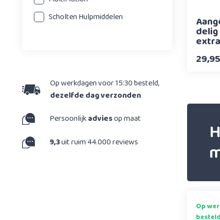
Scholten Hulpmiddelen
Aang
delig
extra
Alzh
29,9
Op werkdagen voor 15:30 besteld,
dezelfde dag verzonden
Persoonlijk
advies
op maat
H
9,3
uit ruim 44.000 reviews
m
Op wer
bestel