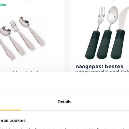
den
Aangepast bestek
verzwaard Good Gri
waard bestek 4-
 edelstaal
19,95
Details
kdagen voor 15:30
Op werkdagen voor 15:30
 van cookies
d = dezelfde dag
besteld = dezelfde dag