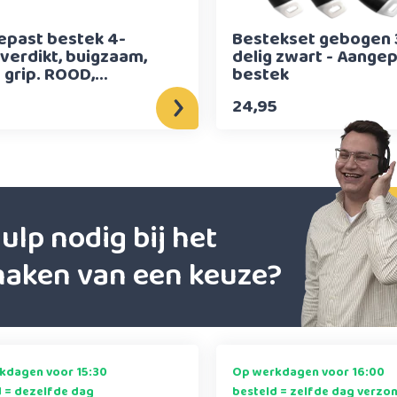
epast bestek 4-
Bestekset gebogen 
 verdikt, buigzaam,
delig zwart - Aange
 grip. ROOD,
bestek
eimer
5
24,95
ulp nodig bij het
aken van een keuze?
kdagen voor 15:30
Op werkdagen voor 16:00
d = dezelfde dag
besteld = zelfde dag verzo