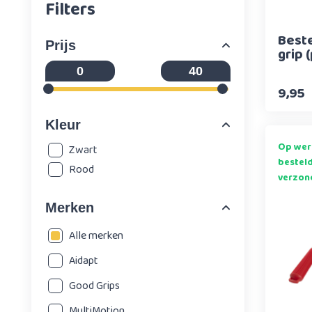
Filters
Beste
Prijs
grip 
9,95
Kleur
Op wer
Zwart
bestel
Rood
verzon
Merken
Alle merken
Aidapt
Good Grips
MultiMotion