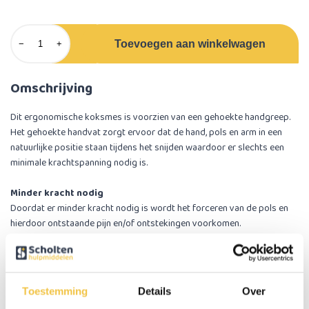
Toevoegen aan winkelwagen
−
+
Omschrijving
Dit ergonomische koksmes is voorzien van een gehoekte handgreep.
Het gehoekte handvat zorgt ervoor dat de hand, pols en arm in een
natuurlijke positie staan tijdens het snijden waardoor er slechts een
minimale krachtspanning nodig is.
Minder kracht nodig
Doordat er minder kracht nodig is wordt het forceren van de pols en
hierdoor ontstaande pijn en/of ontstekingen voorkomen.
Ergonomie
Doordat het mes een gebogen handvat heeft word het voor personen
met een zwakke spiercontrole, reuma of verminderde mobiliteit in hun
Toestemming
Details
Over
handen en armen een stuk eenvoudiger om te snijden.