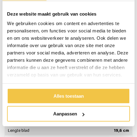
Je grootste vriend in de keuken
Deze website maakt gebruik van cookies
Het koksmes is het belangrijkste mes. Het is je grootste vriend in de
keuken, omdat je ‘m kunt gebruiken voor bijna elk snijklusje. Je gebruikt
We gebruiken cookies om content en advertenties te
het koksmes voornamelijk om groenten te snijden, om kruiden te
personaliseren, om functies voor social media te bieden
hakken en ook om vlees en vis te snijden.
en om ons websiteverkeer te analyseren. Ook delen we
informatie over uw gebruik van onze site met onze
Belangrijke eigenschappen:
partners voor social media, adverteren en analyse. Deze
Materiaal handgreep: ABS
partners kunnen deze gegevens combineren met andere
Materiaal mes: RVS
informatie die u aan ze heeft verstrekt of die ze hebben
Geschikt voor de vaatwasmachine tot 70 graden
verzameld op basis van uw gebruik van hun services.
Geschikt voor zowel links- als rechtshandige
Specificaties
Alles toestaan
Gewicht
122 gram
Aanpassen
Materiaal
ABS, RVS
Lengte blad
19,6 cm