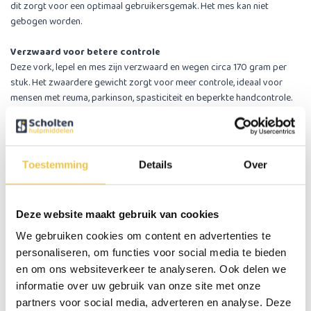
dit zorgt voor een optimaal gebruikersgemak. Het mes kan niet
gebogen worden.
Verzwaard voor betere controle
Deze vork, lepel en mes zijn verzwaard en wegen circa 170 gram per
stuk. Het zwaardere gewicht zorgt voor meer controle, ideaal voor
mensen met reuma, parkinson, spasticiteit en beperkte handcontrole.
De prijs is een stukprijs, u kunt tijdens het bestellen kiezen voor een
vork, lepel of mes.
Belangrijke eigenschappen:
Toestemming
Details
Over
Geschikt voor de vaatwasmachine
Geschikt voor zowel links- als rechtshandige
Deze website maakt gebruik van cookies
Specificaties
We gebruiken cookies om content en advertenties te
personaliseren, om functies voor social media te bieden
Gewicht
170 gram per stuk
en om ons websiteverkeer te analyseren. Ook delen we
informatie over uw gebruik van onze site met onze
Lengte handvat
11 cm
partners voor social media, adverteren en analyse. Deze