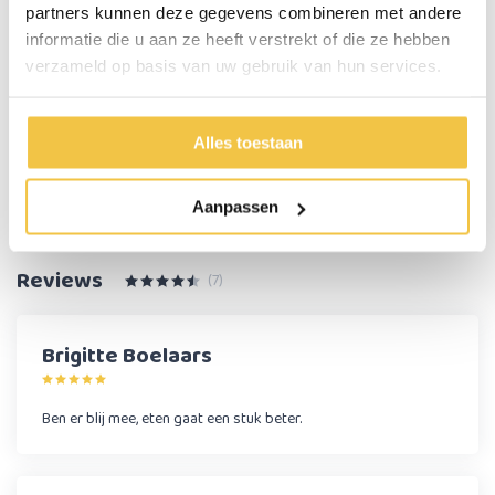
Dikte handvat
3,5 cm
partners kunnen deze gegevens combineren met andere
Geschikt voor zowel links- als rechtshandige
Ja
informatie die u aan ze heeft verstrekt of die ze hebben
verzameld op basis van uw gebruik van hun services.
Geschikt voor de vaatwasser
Ja
Alles toestaan
Persoonlijk advies
Start chat
Aanpassen
Reviews
(7)
Brigitte Boelaars
Ben er blij mee, eten gaat een stuk beter.