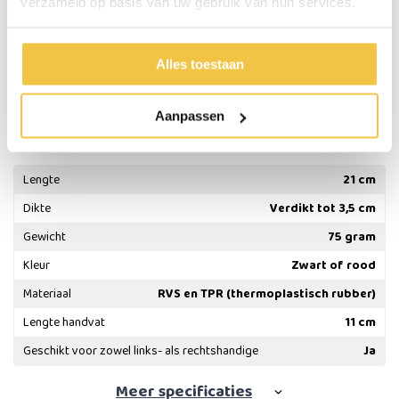
heeft, u hoeft het bestek namelijk minder vast te knijpen.
verzameld op basis van uw gebruik van hun services.
Belangrijke eigenschappen:
Geschikt voor de vaatwasmachine tot 70 graden
Alles toestaan
Geschikt voor zowel links- als rechtshandige
Aanpassen
Specificaties
Lengte
21 cm
Dikte
Verdikt tot 3,5 cm
Gewicht
75 gram
Kleur
Zwart of rood
Materiaal
RVS en TPR (thermoplastisch rubber)
Lengte handvat
11 cm
Geschikt voor zowel links- als rechtshandige
Ja
Meer
specificaties