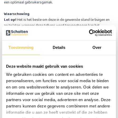
een optimaal gebruikersgemak.
Waarschuwing
Let op!
Het is het beste om deze in de gewenste stand te buigen en
zo te laten, wanneer deze telkens word teruggebogen kan het
materiaal verzwakken. Niet vaker dan 20 keer buigen, bij voorkeur
maar 1 keer buigen.
Toestemming
Details
Over
U kunt kiezen uit 2 kleuren: zwart of rood
De vork met de felle rode kleur is ideaal voor patiënten met Alzheimer.
Wetenschappelijk onderzoek heeft aangetoond dat mensen met
Alzheimer 25% meer voedsel tot zich nemen en 84% meer drinken bij
Deze website maakt gebruik van cookies
het gebruik van tafelgerei met de opvallende kleur rood.
We gebruiken cookies om content en advertenties te
personaliseren, om functies voor social media te bieden
Optioneel mee te bestellen
en om ons websiteverkeer te analyseren. Ook delen we
1 fixatiebandje
informatie over uw gebruik van onze site met onze
Met dit fixatiebandje krijgt u meer controle over uw lepel, vork of mes.
partners voor social media, adverteren en analyse. Deze
Het fixatiebandje is eenvoudig te bevestigen met een klitteband
partners kunnen deze gegevens combineren met andere
sluiting. Door het fixatiebandje om de hand te plaatsen zal het bestek
niet meer uit de hand vallen. Zeer geschikt als u minder handkracht
informatie die u aan ze heeft verstrekt of die ze hebben