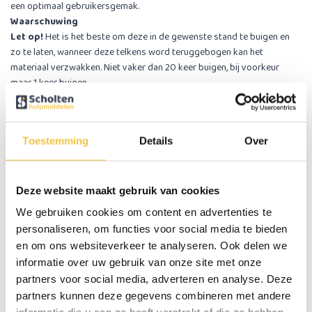
een optimaal gebruikersgemak.
Waarschuwing
Let op!
Het is het beste om deze in de gewenste stand te buigen en
zo te laten, wanneer deze telkens word teruggebogen kan het
materiaal verzwakken. Niet vaker dan 20 keer buigen, bij voorkeur
maar 1 keer buigen.
U kunt kiezen uit 2 kleuren: zwart of rood
De lepel met de felle rode kleur is ideaal voor patiënten met Alzheimer.
Wetenschappelijk onderzoek heeft aangetoond dat mensen met
Toestemming
Details
Over
Alzheimer 25% meer voedsel tot zich nemen en 84% meer drinken bij
het gebruik van tafelgerei met de opvallende kleur rood.
Optioneel mee te bestellen
1 fixatiebandje
Deze website maakt gebruik van cookies
Met dit fixatiebandje krijgt u meer controle over uw lepel, vork of mes.
We gebruiken cookies om content en advertenties te
Het fixatiebandje is eenvoudig te bevestigen met een klitteband
personaliseren, om functies voor social media te bieden
sluiting. Door het fixatiebandje om de hand te plaatsen zal het bestek
en om ons websiteverkeer te analyseren. Ook delen we
niet meer uit de hand vallen. Zeer geschikt als u minder handkracht
informatie over uw gebruik van onze site met onze
heeft, u hoeft het bestek namelijk minder vast te knijpen.
partners voor social media, adverteren en analyse. Deze
Specificaties van de verdikte/buigzame lepel
partners kunnen deze gegevens combineren met andere
Lengte handvat: 11 cm