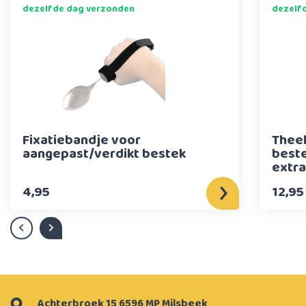
dezelfde dag verzonden
dezelf
Fixatiebandje voor
Theel
aangepast/verdikt bestek
beste
extra
4,95
12,95
Achterbroek 15 6596 MP Milsbeek