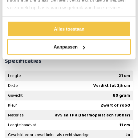
informatie die u aan ze heeft verstrekt of die ze hebben
Totale lengte: 21 cm
Gewicht: 80 gram
verzameld op basis van uw gebruik van hun services.
Handvat verdikt tot 3,5 cm
Materialen: RVS en TPR (thermoplastisch rubber)
Geschikt voor de vaatwasmachine tot 70 graden
Alles toestaan
Kleur: zwart of rood
Geschikt voor zowel links- als rechtshandige
Aanpassen
Specificaties
Lengte
21 cm
Dikte
Verdikt tot 3,5 cm
Gewicht
80 gram
Kleur
Zwart of rood
Materiaal
RVS en TPR (thermoplastisch rubber)
Lengte handvat
11 cm
Geschikt voor zowel links- als rechtshandige
Ja