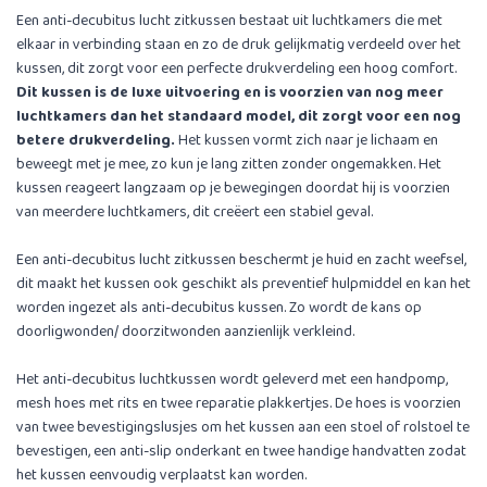
Een anti-decubitus lucht zitkussen bestaat uit luchtkamers die met
elkaar in verbinding staan en zo de druk gelijkmatig verdeeld over het
kussen, dit zorgt voor een perfecte drukverdeling een hoog comfort.
Dit kussen is de luxe uitvoering en is voorzien van nog meer
luchtkamers dan het standaard model, dit zorgt voor een nog
betere drukverdeling.
Het kussen vormt zich naar je lichaam en
beweegt met je mee, zo kun je lang zitten zonder ongemakken. Het
kussen reageert langzaam op je bewegingen doordat hij is voorzien
van meerdere luchtkamers, dit creëert een stabiel geval.
Een anti-decubitus lucht zitkussen beschermt je huid en zacht weefsel,
dit maakt het kussen ook geschikt als preventief hulpmiddel en kan het
worden ingezet als anti-decubitus kussen. Zo wordt de kans op
doorligwonden/ doorzitwonden aanzienlijk verkleind.
Het anti-decubitus luchtkussen wordt geleverd met een handpomp,
mesh hoes met rits en twee reparatie plakkertjes. De hoes is voorzien
van twee bevestigingslusjes om het kussen aan een stoel of rolstoel te
bevestigen, een anti-slip onderkant en twee handige handvatten zodat
het kussen eenvoudig verplaatst kan worden.