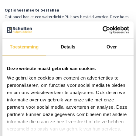
Optioneel mee te bestellen
Optioneel kan er een waterdichte PU hoes besteld worden. Deze hoes
is waterdicht en dus eenvoudiger schoon te houden. Deze waterdichte
PU hoes is ook ideaal toepasbaar bij personen met incontinentie
problemen. Wanneer je er voor kiest om deze hoes mee te bestellen
ontvang je twee hoezen, de standaard mesh hoes en de waterdichte
Toestemming
Details
Over
PU hoes.
Kenmerken van het anti-decubitus lucht zitkussen
Deze website maakt gebruik van cookies
deluxe
We gebruiken cookies om content en advertenties te
Geleverd inclusief mesh hoes en hand pomp
Extra veel luchtkamers voor een nog betere drukverdeling
personaliseren, om functies voor social media te bieden
en zitcomfort
en om ons websiteverkeer te analyseren. Ook delen we
2 handvatten aan de hoes
informatie over uw gebruik van onze site met onze
Hoes is voorzien van een anti-slip bodem
partners voor social media, adverteren en analyse. Deze
Hoes met ritssluiting
partners kunnen deze gegevens combineren met andere
Hoes is voorzien van 2 bevestigingslusjes voor bevestiging aan
informatie die u aan ze heeft verstrekt of die ze hebben
stoel of rolstoel
verzameld op basis van uw gebruik van hun services.
Geleverd met 2 reparatie plakkertjes