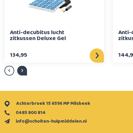
Anti-decubitus lucht
Anti-
zitkussen Deluxe Gel
zitku
134,95
144,
Achterbroek 15 6596 MP Milsbeek
0485 800 814
info@scholten-hulpmiddelen.nl