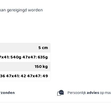
 kan gereigingd worden
5 cm
7x41: 540g 47x47: 635g
150 kg
 36 47x41: 42 47x47: 49
erzonden
Persoonlijk
advies
op ma