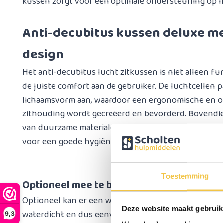
kussen zorgt voor een optimale ondersteuning op m
Anti-decubitus kussen deluxe m
design
Het anti-decubitus lucht zitkussen is niet alleen fu
de juiste comfort aan de gebruiker. De luchtcellen p
lichaamsvorm aan, waardoor een ergonomische en
zithouding wordt gecreëerd en bevorderd. Bovendie
van duurzame materialen die gemakkelijk te reinigen 
voor een goede hygiëne. Geniet van ultiem comfort, z
Toestemming
Optioneel mee te bestellen
Optioneel kan er een waterdichte PU hoes besteld w
Deze website maakt gebruik
waterdicht en dus eenvoudiger schoon te houden. 
9,3