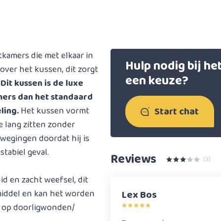
tkamers die met elkaar in
Hulp nodig bij h
over het kussen, dit zorgt
een keuze?
.
Dit kussen is de luxe
mers dan het standaard
Start chat
ling.
Het kussen vormt
e lang zitten zonder
wegingen doordat hij is
tabiel geval.
Reviews
(3)
d en zacht weefsel, dit
middel en kan het worden
Lex Bos
s op doorligwonden/