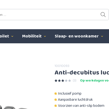
oilet
Mobiliteit
Slaap- en woonkamer
10010093
Anti-decubitus lu
(3)
Op werkdagen voo
Inclusief pomp
Aanpasbare luchtdruk
Voorzien van anti-slip bodem