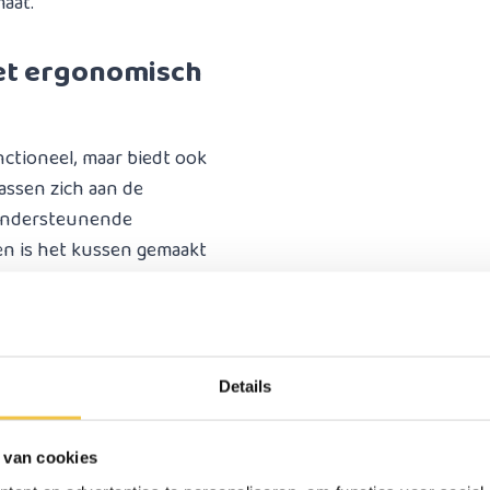
aat.
et ergonomisch
nctioneel, maar biedt ook
assen zich aan de
 ondersteunende
n is het kussen gemaakt
zijn, wat essentieel is
elfs bij langdurig zitten.
Details
orden. Deze hoes is
 van cookies
Deze waterdichte PU hoes