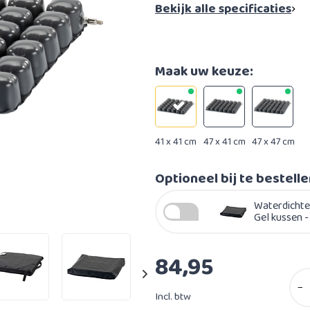
Bekijk alle specificaties
Maak uw keuze:
41 x 41 cm
47 x 41 cm
47 x 47 cm
Optioneel bij te bestell
Waterdichte
Gel kussen -
84,95
−
Incl. btw