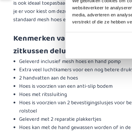
We gebruiken cookies om cont
is ook ideaal toepasbaar bij personen met incontin
websiteverkeer te analyseren
je er voor kiest om deze hoes mee te bestellen ontv
media, adverteren en analys
standaard mesh hoes en de waterdichte PU hoes.
verstrekt of die ze hebben v
Kenmerken van het anti-decubit
zitkussen deluxe
Geleverd inclusief mesh hoes en hand pomp
Extra veel luchtkamers voor een nog betere druk
2 handvatten aan de hoes
Hoes is voorzien van een anti-slip bodem
Hoes met ritssluiting
Hoes is voorzien van 2 bevestigingslusjes voor be
rolstoel
Geleverd met 2 reparatie plakkertjes
Hoes kan met de hand gewassen worden of in de