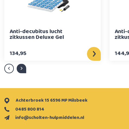
Anti-decubitus lucht
Anti-
zitkussen Deluxe Gel
zitku
134,95
144,
Achterbroek 15 6596 MP Milsbeek
0485 800 814
info@scholten-hulpmiddelen.nl