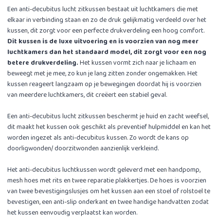
Een anti-decubitus lucht zitkussen bestaat uit luchtkamers die met
elkaar in verbinding staan en zo de druk gelijkmatig verdeeld over het
kussen, dit zorgt voor een perfecte drukverdeling een hoog comfort.
Dit kussen is de luxe uitvoering en is voorzien van nog meer
luchtkamers dan het standaard model, dit zorgt voor een nog
betere drukverdeling.
Het kussen vormt zich naar je lichaam en
beweegt met je mee, zo kun je lang zitten zonder ongemakken. Het
kussen reageert langzaam op je bewegingen doordat hij is voorzien
van meerdere luchtkamers, dit creëert een stabiel geval.
Een anti-decubitus lucht zitkussen beschermt je huid en zacht weefsel,
dit maakt het kussen ook geschikt als preventief hulpmiddel en kan het
worden ingezet als anti-decubitus kussen. Zo wordt de kans op
doorligwonden/ doorzitwonden aanzienlijk verkleind.
Het anti-decubitus luchtkussen wordt geleverd met een handpomp,
mesh hoes met rits en twee reparatie plakkertjes. De hoes is voorzien
van twee bevestigingslusjes om het kussen aan een stoel of rolstoel te
bevestigen, een anti-slip onderkant en twee handige handvatten zodat
het kussen eenvoudig verplaatst kan worden.