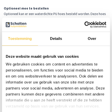
Optioneel mee te bestellen
Optioneel kan er een waterdichte PU hoes besteld worden. Deze hoes
is waterdicht en dus eenvoudiger schoon te houden. Deze waterdichte
PU hoes is ook ideaal toepasbaar bij personen met incontinentie
problemen. Wanneer je er voor kiest om deze hoes mee te bestellen
ontvang je twee hoezen, de standaard mesh hoes en de waterdichte
Toestemming
Details
Over
PU hoes.
Kenmerken van het anti-decubitus lucht zitkussen
Deze website maakt gebruik van cookies
deluxe
We gebruiken cookies om content en advertenties te
Geleverd inclusief mesh hoes en hand pomp
Extra veel luchtkamers voor een nog betere drukverdeling
personaliseren, om functies voor social media te bieden
en zitcomfort
en om ons websiteverkeer te analyseren. Ook delen we
2 handvatten aan de hoes
informatie over uw gebruik van onze site met onze
Hoes is voorzien van een anti-slip bodem
partners voor social media, adverteren en analyse. Deze
Hoes met ritssluiting
partners kunnen deze gegevens combineren met andere
Hoes is voorzien van 2 bevestigingslusjes voor bevestiging aan
informatie die u aan ze heeft verstrekt of die ze hebben
stoel of rolstoel
verzameld op basis van uw gebruik van hun services.
Geleverd met 2 reparatie plakkertjes