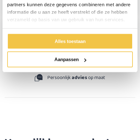
Daarom dat we een 2de bestelling hebben geplaatst
partners kunnen deze gegevens combineren met andere
informatie die u aan ze heeft verstrekt of die ze hebben
verzameld op basis van uw gebruik van hun services.
Mie Verlinden
Alles toestaan
Nog niet gebruikt, ziet er heel degelijk uit
Aanpassen
Persoonlijk
advies
op maat