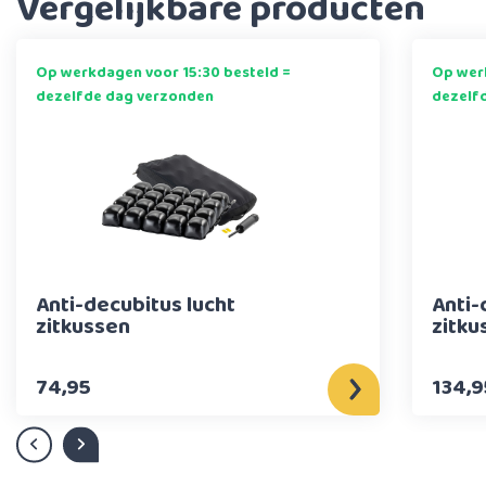
Vergelijkbare producten
Op werkdagen voor 15:30 besteld =
Op werk
dezelfde dag verzonden
dezelf
Anti-decubitus lucht
Anti-
zitkussen
zitku
74,95
134,9