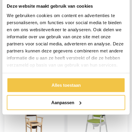
Deze website maakt gebruik van cookies
Inklapbare toiletstoel
Toiletstoel XL
We gebruiken cookies om content en advertenties te
met wielen
personaliseren, om functies voor social media te bieden
en om ons websiteverkeer te analyseren. Ook delen we
104,95
229,-
informatie over uw gebruik van onze site met onze
partners voor social media, adverteren en analyse. Deze
partners kunnen deze gegevens combineren met andere
informatie die u aan ze heeft verstrekt of die ze hebben
verzameld op basis van uw gebruik van hun services.
Toiletstoel, Postoel 3-
MultiMotion Commode
in-1, inklapbaar
- Douche-/Toiletstoel
Alles toestaan
- Grijs
69,95
199,95
Aanpassen