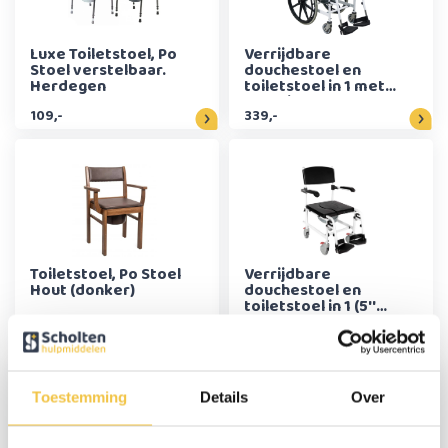
Luxe Toiletstoel, Po
Verrijdbare
Stoel verstelbaar.
douchestoel en
Herdegen
toiletstoel in 1 met
24'' wielen
109,-
339,-
Toiletstoel, Po Stoel
Verrijdbare
Hout (donker)
douchestoel en
toiletstoel in 1 (5''
wielen)
199,-
269,-
Toestemming
Details
Over