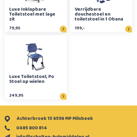
Luxe Inklapbare
Verrijdbare
Toiletstoel met lage
douchestoel en
zit
toiletstoel in 1 Obana
79,95
199,-
Luxe Toiletstoel, Po
Stoel op wielen
249,95
Achterbroek 15 6596 MP Milsbeek
0485 800 814
info@scholten-hulpmiddelen.nl