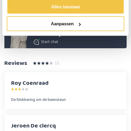
Verkrijgbaar voor links en rechts, dit kun je tijdens het bestellen kiezen.
Alles toestaan
De prijs is per stuk.
Aanpassen
Persoonlijk advies
Start chat
Reviews
(2)
Roy Coenraad
De blokkering om de beensteun
Jeroen De clercq