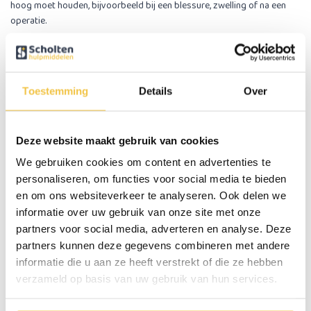
hoog moet houden, bijvoorbeeld bij een blessure, zwelling of na een
operatie.
Let op! Deze comfort beensteun is alleen geschikt voor de
volgende rolstoelen
:
MultiMotion M5 rolstoel
Toestemming
Details
Over
MultiMotion M6 rolstoel
Deze website maakt gebruik van cookies
MultiMotion M7 rolstoel
(Let op, het frame van deze rolstoel heeft
een andere kleur dan de comfort beensteun)
We gebruiken cookies om content en advertenties te
personaliseren, om functies voor social media te bieden
MultiMotion M10 rolstoel
(Let op, het frame van deze rolstoel heeft
en om ons websiteverkeer te analyseren. Ook delen we
een andere kleur dan de comfort beensteun)
informatie over uw gebruik van onze site met onze
partners voor social media, adverteren en analyse. Deze
Sky lichtgewicht rolstoel
(Let op, het frame van deze rolstoel heeft
partners kunnen deze gegevens combineren met andere
een andere kleur dan de comfort beensteun)
informatie die u aan ze heeft verstrekt of die ze hebben
verzameld op basis van uw gebruik van hun services.
Sky Ergo rolstoel
(Let op, het frame van deze rolstoel heeft een
andere kleur dan de comfort beensteun)