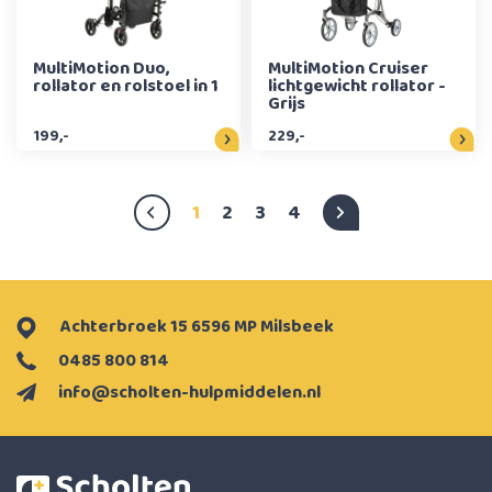
MultiMotion Duo,
MultiMotion Cruiser
rollator en rolstoel in 1
lichtgewicht rollator -
Grijs
199,-
229,-
1
2
3
4
Achterbroek 15 6596 MP Milsbeek
0485 800 814
info@scholten-hulpmiddelen.nl