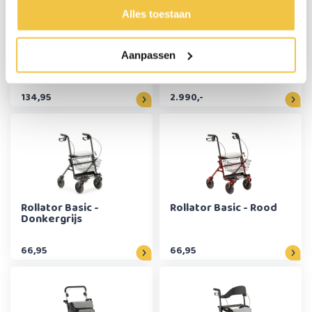
Alles toestaan
MultiMotion Double
Rollz Motion Electric -
Aanpassen
lichtgewicht rollator -
Zwart
Rood
134,95
2.990,-
Rollator Basic -
Rollator Basic - Rood
Donkergrijs
66,95
66,95