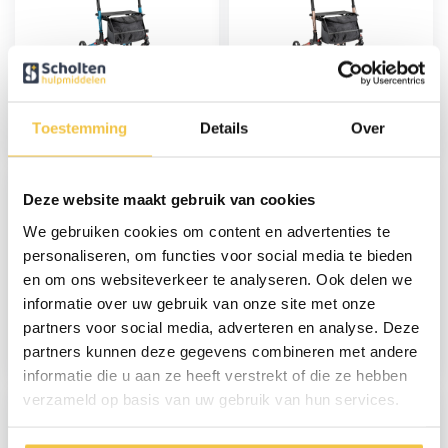
Sky lichtgewicht
Sky lichtgewicht
rollator - Blauw
rollator - Champagne
Toestemming
Details
Over
97,-
97,-
Deze website maakt gebruik van cookies
We gebruiken cookies om content en advertenties te
personaliseren, om functies voor social media te bieden
en om ons websiteverkeer te analyseren. Ook delen we
informatie over uw gebruik van onze site met onze
Sky Air lichtgewicht
MultiMotion Shopper
outdoor rollator met
rollator - Blauw
partners voor social media, adverteren en analyse. Deze
luchtbanden - Zwart
partners kunnen deze gegevens combineren met andere
159,-
229,-
informatie die u aan ze heeft verstrekt of die ze hebben
verzameld op basis van uw gebruik van hun services.