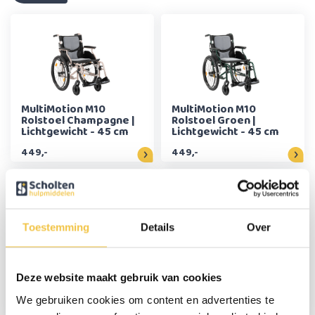
MultiMotion M10
MultiMotion M10
Rolstoel Champagne |
Rolstoel Groen |
Lichtgewicht - 45 cm
Lichtgewicht - 45 cm
449,-
449,-
Toestemming
Details
Over
MultiMotion M10
MultiMotion M10
Rolstoel Groen |
Rolstoel Champagne |
Deze website maakt gebruik van cookies
Lichtgewicht - 50 cm
Lichtgewicht - 50 cm
We gebruiken cookies om content en advertenties te
449,-
449,-