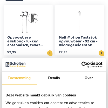
Opvouwbare
MultiMotion Taststok
elleboogkrukken
opvouwbaar - 92 cm -
anatomisch, zwart
Blindegeleidestok
met opbergtas
59,95
27,95
Toestemming
Details
Over
MultiMotion Taststok
MultiMotion Taststok
opvouwbaar - 152 cm -
opvouwbaar - 126 cm -
Deze website maakt gebruik van cookies
Blindegeleidestok
Blindegeleidestok
We gebruiken cookies om content en advertenties te
27,95
27,95