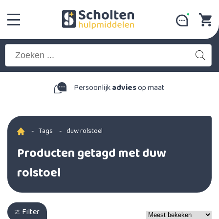
Persoonlijk
advies
op maat
-
Tags
-
duw rolstoel
Producten getagd met duw
rolstoel
Filter