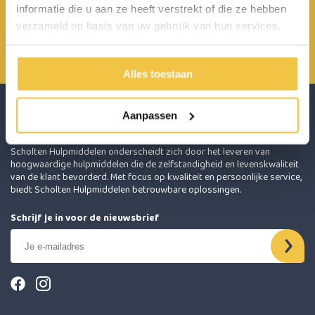
informatie die u aan ze heeft verstrekt of die ze hebben
Achterbroek 15 6596 MP Milsbeek
verzameld op basis van uw gebruik van hun services.
0485 800 814
info@scholten-hulpmiddelen.nl
Alles toestaan
Aanpassen
Scholten Hulpmiddelen onderscheidt zich door het leveren van
hoogwaardige hulpmiddelen die de zelfstandigheid en levenskwaliteit
van de klant bevorderd. Met focus op kwaliteit en persoonlijke service,
biedt Scholten Hulpmiddelen betrouwbare oplossingen.
Schrijf je in voor de nieuwsbrief