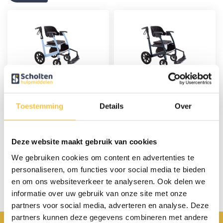
Triumph Prestige
Triumph Prestige
rolstoel/rollator 2 in 1.
rolstoel/rollator 2 in 1.
Sky Blue
Midnight Blue
Toestemming
Details
Over
799,-
799,-
Deze website maakt gebruik van cookies
Persoonlijk advies
We gebruiken cookies om content en advertenties te
personaliseren, om functies voor social media te bieden
Start chat
en om ons websiteverkeer te analyseren. Ook delen we
informatie over uw gebruik van onze site met onze
partners voor social media, adverteren en analyse. Deze
partners kunnen deze gegevens combineren met andere