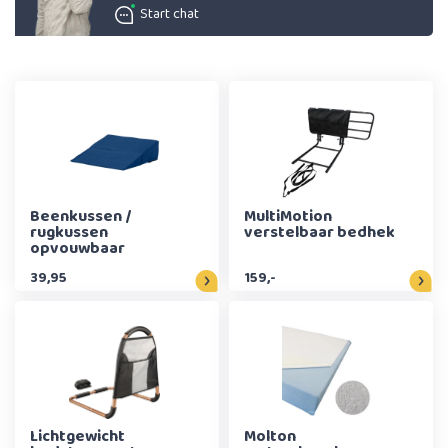
Start chat
Beenkussen /
MultiMotion
rugkussen
verstelbaar bedhek
opvouwbaar
39,95
159,-
Lichtgewicht
Molton