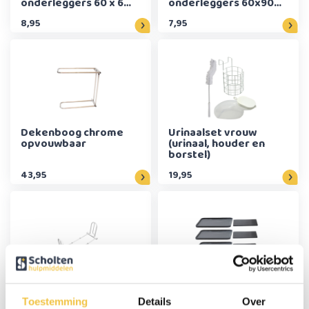
onderleggers 60 x 60
onderleggers 60x90
cm (25 stuks)
cm (10 stuks)
8,95
7,95
Dekenboog chrome
Urinaalset vrouw
opvouwbaar
(urinaal, houder en
borstel)
43,95
19,95
Transferbeugel
Set anti-slip bodems
Easyrail dubbel
en schuimplaatjes
Toestemming
Details
Over