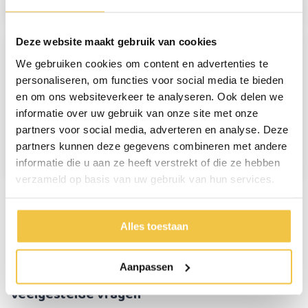
329,-
6,95
Deze website maakt gebruik van cookies
We gebruiken cookies om content en advertenties te
personaliseren, om functies voor social media te bieden
en om ons websiteverkeer te analyseren. Ook delen we
informatie over uw gebruik van onze site met onze
Houten bedtafeltje
Bedverhoger /
partners voor social media, adverteren en analyse. Deze
met verstelbaar blad
meubelverhoger 13
partners kunnen deze gegevens combineren met andere
cm (PER STUK)
informatie die u aan ze heeft verstrekt of die ze hebben
32,95
5,95
verzameld op basis van uw gebruik van hun services.
1
2
3
4
Alles toestaan
Aanpassen
Veelgestelde vragen