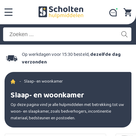
Op werkdagen voor 15:30 besteld,
dezelfde dag
verzonden
-
Slaap- en woonkamer
Slaap- en woonkamer
Op deze pagina vind je alle hulpmiddelen met betrekking tot uw
woon- en slaapkamer, zoals bedverhogers, incontinentie
materiaal, bedsteunen en postoelen.