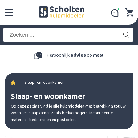
Persoonlijk
advies
op maat
-
Slaap- en woonkamer
Slaap- en woonkamer
Op deze pagina vind je alle hulpmiddelen met betrekking tot uw
woon- en slaapkamer, zoals bedverhogers, incontinentie
materiaal, bedsteunen en postoelen.