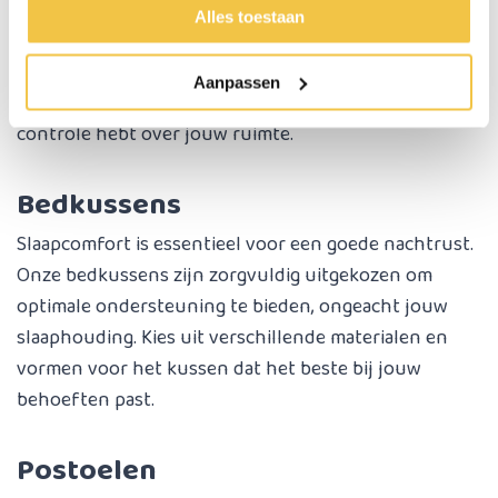
Maak jouw slaapkamer toegankelijker met onze
Alles toestaan
bedtafels. Of je nu wilt lezen, werken op je laptop of
genieten van een maaltijd in bed, onze bedtafels
Aanpassen
bieden stabiliteit en gemak, waardoor je meer
controle hebt over jouw ruimte.
Bedkussens
Slaapcomfort is essentieel voor een goede nachtrust.
Onze bedkussens zijn zorgvuldig uitgekozen om
optimale ondersteuning te bieden, ongeacht jouw
slaaphouding. Kies uit verschillende materialen en
vormen voor het kussen dat het beste bij jouw
behoeften past.
Postoelen