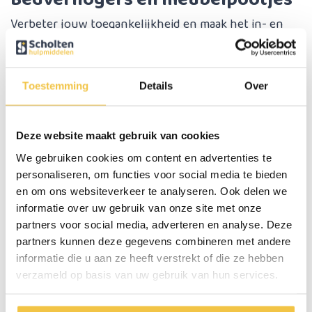
Verbeter jouw toegankelijkheid en maak het in- en
uitstappen gemakkelijker met onze bedverhogers.
Deze handige hulpmiddelen verhogen uw bed of een
ander meubel op een veilige en stabiele manier,
Toestemming
Details
Over
waardoor je comfortabel kunt rusten zonder zorgen.
Deze website maakt gebruik van cookies
Incontinentiemateriaal
We gebruiken cookies om content en advertenties te
Ons assortiment incontinentiemateriaal is ontworpen
personaliseren, om functies voor social media te bieden
met de focus op bescherming en comfort. Van
en om ons websiteverkeer te analyseren. Ook delen we
hoogwaardige onderleggers tot ondergoed, we bieden
informatie over uw gebruik van onze site met onze
partners voor social media, adverteren en analyse. Deze
oplossingen die discreet zijn en optimale
partners kunnen deze gegevens combineren met andere
bescherming bieden tegen ongewenst vocht.
informatie die u aan ze heeft verstrekt of die ze hebben
verzameld op basis van uw gebruik van hun services.
Bedtafels