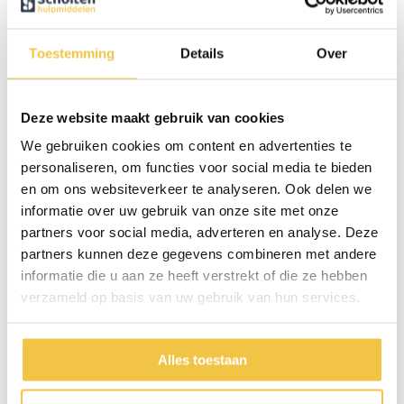
Hoogte
7 cm
Lengte
42 cm
Toestemming
Details
Over
Gewicht
755 gram
Diameter binnenkant
24 cm
Deze website maakt gebruik van cookies
Inhoud
2000 ml
We gebruiken cookies om content en advertenties te
Materiaal
Roestvrijstaal
personaliseren, om functies voor social media te bieden
en om ons websiteverkeer te analyseren. Ook delen we
informatie over uw gebruik van onze site met onze
Persoonlijk advies
partners voor social media, adverteren en analyse. Deze
partners kunnen deze gegevens combineren met andere
Start chat
informatie die u aan ze heeft verstrekt of die ze hebben
verzameld op basis van uw gebruik van hun services.
Persoonlijk
advies
op maat
Alles toestaan