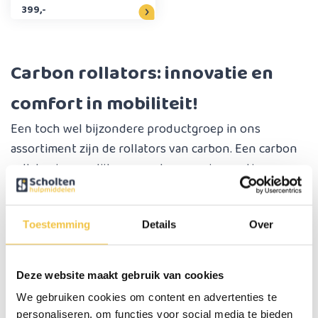
Beige
399,-
Carbon rollators: innovatie en
comfort in mobiliteit!
Een toch wel bijzondere productgroep in ons
assortiment zijn de rollators van carbon. Een carbon
rollator is namelijk een moderne en innovatieve
oplossing voor mensen die extra ondersteuning
nodig hebben bij het lopen. Deze rollators zijn
Toestemming
Details
Over
gemaakt van koolstofvezel, een materiaal dat bekend
staat om zijn uitzonderlijke sterkte en lichtgewicht
eigenschappen. Dit maakt de carbon rollator niet
Deze website maakt gebruik van cookies
alleen duurzaam, maar ook gemakkelijk te hanteren
We gebruiken cookies om content en advertenties te
en te vervoeren.
personaliseren, om functies voor social media te bieden