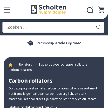
Persoonlijk
advies
op maat
-
Rollators
-
Bepaalde eigenschappen rollators
-
Carbon rollators
Carbon rollators
Op deze pagina staan alle carbon rollators uit ons assortiment.
Het frame is gemaakt van carbon, een erg licht en sterk
materiaal. Deze rollators zijn daarmee licht, sterk en duurzaam.
Welke rollator past bij mij?