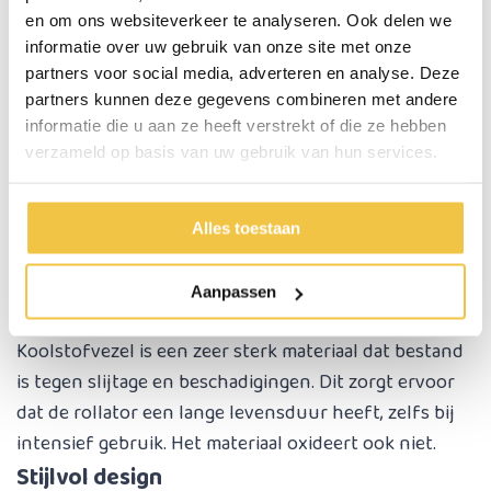
en om ons websiteverkeer te analyseren. Ook delen we
Voordelen carbon rollators
informatie over uw gebruik van onze site met onze
partners voor social media, adverteren en analyse. Deze
partners kunnen deze gegevens combineren met andere
Licht van gewicht
informatie die u aan ze heeft verstrekt of die ze hebben
verzameld op basis van uw gebruik van hun services.
Dankzij het gebruik van koolstofvezel weegt een
carbon rollator aanzienlijk minder dan traditionele
rollators. Dit maakt het eenvoudiger de rollator te
Alles toestaan
tillen, te manoeuvreren en mee te nemen in
bijvoorbeeld de auto.
Aanpassen
Zeer hoge duurzaamheid
Koolstofvezel is een zeer sterk materiaal dat bestand
is tegen slijtage en beschadigingen. Dit zorgt ervoor
dat de rollator een lange levensduur heeft, zelfs bij
intensief gebruik. Het materiaal oxideert ook niet.
Stijlvol design