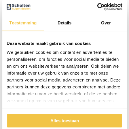
Toevoegen aan winkelwagen
−
+
Toestemming
Details
Over
Omschrijving
Deze website maakt gebruik van cookies
Deze rolstoel positioneringsgordel helpt de gebruiker veilig en stabiel
We gebruiken cookies om content en advertenties te
in de rolstoel te zitten. De gordel biedt extra ondersteuning aan de
personaliseren, om functies voor social media te bieden
romp en het bekken en helpt voorkomen dat de gebruiker onderuitzakt
en om ons websiteverkeer te analyseren. Ook delen we
of te veel naar voren beweegt.
informatie over uw gebruik van onze site met onze
De gordel is eenvoudig aan de rolstoel te bevestigen en kan worden
partners voor social media, adverteren en analyse. Deze
gebruikt voor extra veiligheid en ondersteuning tijdens het zitten.
partners kunnen deze gegevens combineren met andere
informatie die u aan ze heeft verstrekt of die ze hebben
verzameld op basis van uw gebruik van hun services.
Persoonlijk advies
Start chat
Alles toestaan