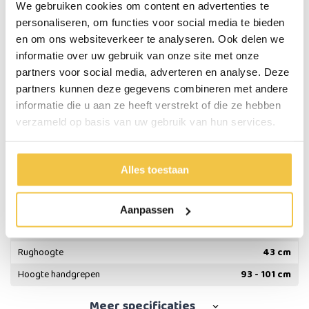
Kijk ook eens
hier
bij al onze lichtgewicht rolstoelen.
We gebruiken cookies om content en advertenties te
personaliseren, om functies voor social media te bieden
Belangrijke eigenschappen:
en om ons websiteverkeer te analyseren. Ook delen we
Totaal gewicht: 9,9 kg
informatie over uw gebruik van onze site met onze
Kleur: rood, blauw of grijs
partners voor social media, adverteren en analyse. Deze
partners kunnen deze gegevens combineren met andere
Specificaties
informatie die u aan ze heeft verstrekt of die ze hebben
verzameld op basis van uw gebruik van hun services.
Gewicht totaal
9,9 kg
Max. gebruikersgewicht
100 kg
Alles toestaan
Zithoogte
50 cm
Zitbreedte
45 cm
Aanpassen
Zitdiepte
43 cm
Rughoogte
43 cm
Hoogte handgrepen
93 - 101 cm
Meer
specificaties