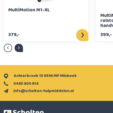
MultiMotion M1-XL
Multi
rolst
handv
379,-
399,-
Achterbroek 15 6596 MP Milsbeek
0485 800 814
info@scholten-hulpmiddelen.nl