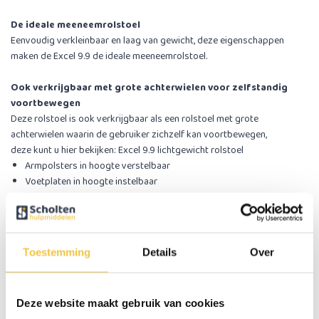
De ideale meeneemrolstoel
Eenvoudig verkleinbaar en laag van gewicht, deze eigenschappen
maken de Excel 9.9 de ideale meeneemrolstoel.
Ook verkrijgbaar met grote achterwielen voor zelfstandig
voortbewegen
Deze rolstoel is ook verkrijgbaar als een rolstoel met grote
achterwielen waarin de gebruiker zichzelf kan voortbewegen,
deze kunt u hier bekijken:
Excel 9.9 lichtgewicht rolstoel
Armpolsters in hoogte verstelbaar
Voetplaten in hoogte instelbaar
Voetsteunen wegzwenkbaar en afneembaar
Neerklapbare rugleuning
In hoogte verstelbare duwhandvatten
Begeleidersremmen
Toestemming
Details
Over
Geïntegreerde stoephulp/trapdop
Geprofileerde zitting
Extra lumbaal ondersteuning in de rugleuning
Deze website maakt gebruik van cookies
Opvouwbaar ultralichtgewicht aluminium frame