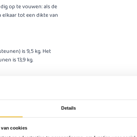
dig op te vouwen: als de
 elkaar tot een dikte van
teunen) is 9,5 kg. Het
nen is 13,9 kg.
 van lekvrije PU-banden, je
nd.
Details
en in te drukken kunnen
 van cookies
n. Met de armleuningen