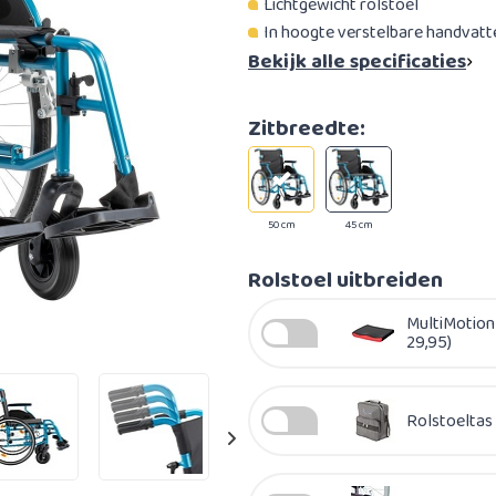
Lichtgewicht rolstoel
In hoogte verstelbare handvatt
Bekijk alle specificaties
Zitbreedte:
50 cm
45 cm
Rolstoel uitbreiden
MultiMotion
29,95)
Rolstoeltas