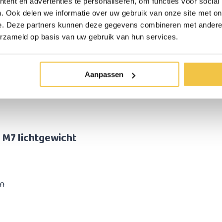
ent en advertenties te personaliseren, om functies voor social
l aangeschoven worden en
. Ook delen we informatie over uw gebruik van onze site met on
kelijker gemaakt worden.
e. Deze partners kunnen deze gegevens combineren met andere i
erzameld op basis van uw gebruik van hun services.
tsteunen
 verwijderd worden door
Aanpassen
zij te duwen. De hoogte
 de behoefte van de
n M7
lichtgewicht
en