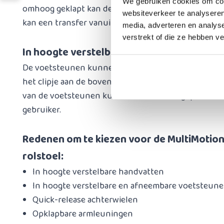
We gebruiken cookies om cont
omhoog geklapt kan de rolstoel dicht aan een tafe
websiteverkeer te analyseren
kan een transfer vanuit bijvoorbeeld een bed gemak
media, adverteren en analys
verstrekt of die ze hebben v
In hoogte verstelbare en afneembare voe
De voetsteunen kunnen eenvoudig van de rolstoel
het clipje aan de bovenzijde van de voetsteunen op
van de voetsteunen kunnen worden aangepast naar
gebruiker.
Redenen om te kiezen voor de
MultiMotio
rolstoel:
In hoogte verstelbare handvatten
In hoogte verstelbare en afneembare voetsteun
Quick-release achterwielen
Opklapbare armleuningen