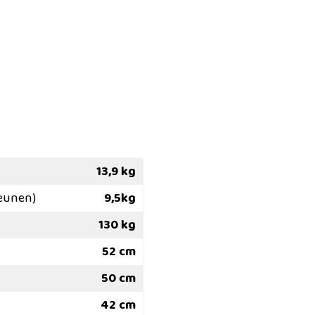
13,9 kg
teunen)
9,5kg
130 kg
52 cm
50 cm
42 cm