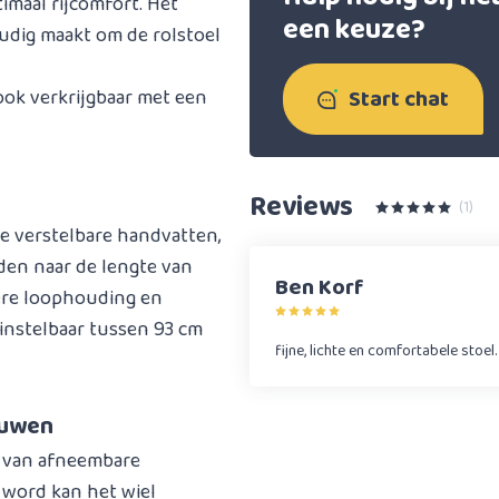
imaal rijcomfort. Het
een keuze?
oudig maakt om de rolstoel
Start chat
 ook verkrijgbaar met een
Reviews
(1)
te verstelbare handvatten,
den naar de lengte van
Ben Korf
tere loophouding en
 instelbaar tussen 93 cm
fijne, lichte en comfortabele stoel.
ouwen
n van afneembare
t word kan het wiel