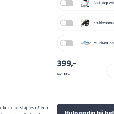
Anti-kiep wi
Krukkenhoud
MultiMotion 
399,-
−
Incl. btw
or korte uitstapjes of een
Hulp nodig bij h