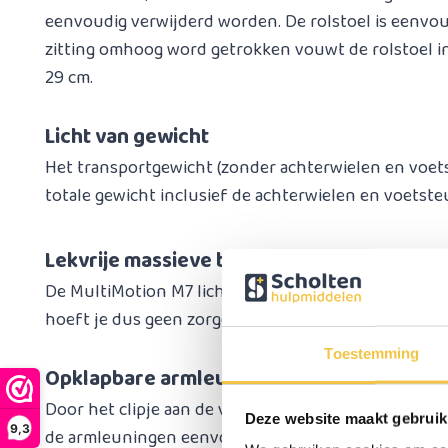
eenvoudig verwijderd worden. De rolstoel is eenvou
zitting omhoog word getrokken vouwt de rolstoel in
29 cm.
Licht van gewicht
Het transportgewicht (zonder achterwielen en voets
totale gewicht inclusief de achterwielen en voetsteu
Lekvrije massieve banden
De MultiMotion M7 lichtgewicht rolstoel is voorzien
hoeft je dus geen zorgen te maken om een lekke ba
Toestemming
Opklapbare armleuningen
Door het clipje aan de voorkant van de armleuning
Deze website maakt gebruik
9,3
de armleuningen eenvoudig omhoog geklapt worde