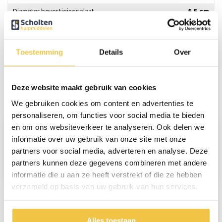
Diameter bevestigingsplaat
5,5 cm
Persoonlijk advies
Toestemming
Details
Over
Start chat
Deze website maakt gebruik van cookies
Reviews
We gebruiken cookies om content en advertenties te
(1)
personaliseren, om functies voor social media te bieden
en om ons websiteverkeer te analyseren. Ook delen we
Lisette ter Huurne
informatie over uw gebruik van onze site met onze
partners voor social media, adverteren en analyse. Deze
partners kunnen deze gegevens combineren met andere
Zeer solide en ook nog mooi vorm gegeven.
informatie die u aan ze heeft verstrekt of die ze hebben
verzameld op basis van uw gebruik van hun services.
Persoonlijk
advies
op maat
Alles toestaan