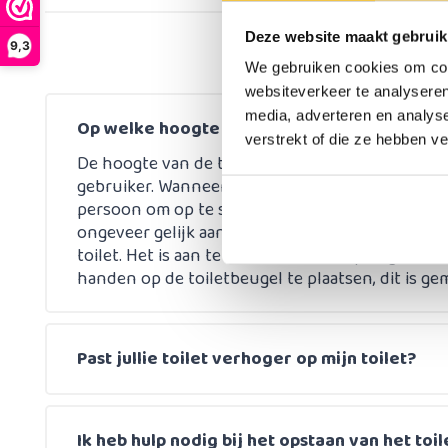
Deze website maakt gebruik
9,3
We gebruiken cookies om cont
websiteverkeer te analyseren
media, adverteren en analys
Op welke hoogte bevestig ik mijn toiletbeu
verstrekt of die ze hebben v
De hoogte van de toiletbeugel is enorm belangri
gebruiker. Wanneer deze te laag wordt opgehange
persoon om op te staan. Een richtlijn is 25 tot 3
ongeveer gelijk aan 75 cm boven de vloer, afhan
toilet. Het is aan te raden om rechtop te gaan 
handen op de toiletbeugel te plaatsen, dit is ge
Past jullie toilet verhoger op mijn toilet?
Ik heb hulp nodig bij het opstaan van het toil