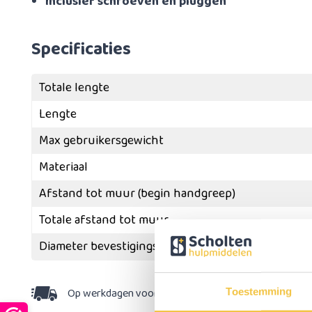
Inclusief schroeven en pluggen
Specificaties
Totale lengte
Lengte
Max gebruikersgewicht
Materiaal
Afstand tot muur (begin handgreep)
Totale afstand tot muur
Diameter bevestigingsplaat
Op werkdagen voor 15:30 besteld,
dezelfde dag v
Toestemming