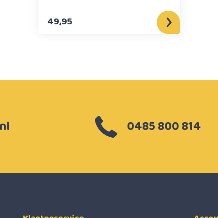
49,95
nl
0485 800 814