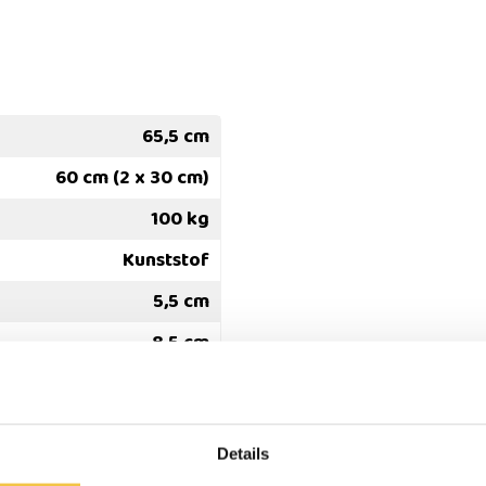
65,5 cm
60 cm (2 x 30 cm)
100 kg
Kunststof
5,5 cm
8,5 cm
5,5 cm
erzonden
Persoonlijk
advies
op ma
Details