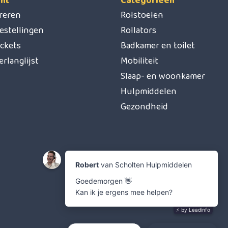
nt
Categorieën
treren
Rolstoelen
estellingen
Rollators
ickets
Badkamer en toilet
erlanglijst
Mobiliteit
Slaap- en woonkamer
Hulpmiddelen
Gezondheid