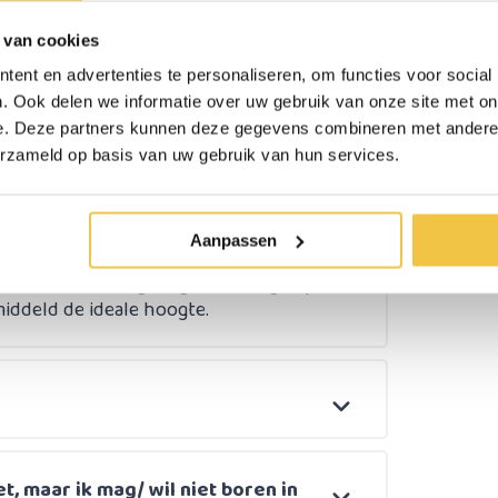
 van cookies
ent en advertenties te personaliseren, om functies voor social
. Ook delen we informatie over uw gebruik van onze site met on
e. Deze partners kunnen deze gegevens combineren met andere i
gel aan de muur?
erzameld op basis van uw gebruik van hun services.
jk en geheel afhankelijk van de
n, is het nog steeds lastig voor de
0 cm boven de toiletpot zitting. Dit staat
Aanpassen
kelijk van de hoogte van jouw eigen
staan en met licht gebogen ellebogen jouw
middeld de ideale hoogte.
et, maar ik mag/ wil niet boren in