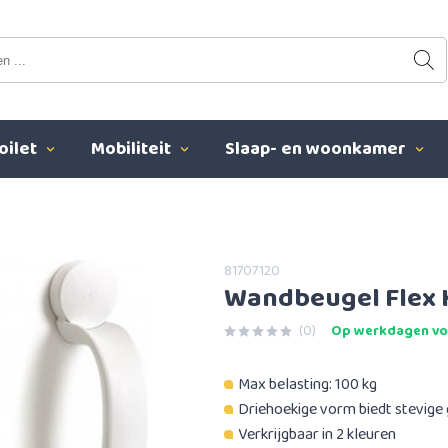
oilet
Mobiliteit
Slaap- en woonkamer
81707120
Wandbeugel Flex K
(0)
Op werkdagen voo
Max belasting: 100 kg
Driehoekige vorm biedt stevige
Verkrijgbaar in 2 kleuren