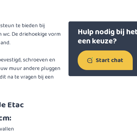
steun te bieden bij
Hulp nodig bij h
n wc. De driehoekige vorm
een keuze?
hand.
Start chat
bevestigd, schroeven en
 jouw muur andere pluggen
dit na te vragen bij een
e Etac
cm:
vallen