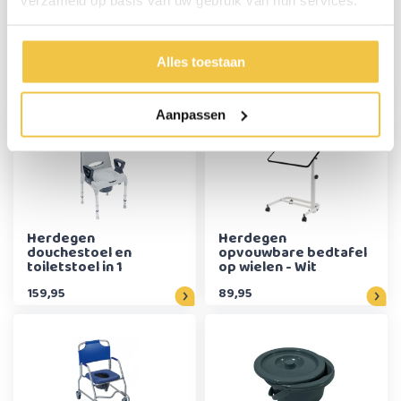
Elleboogkrukken voor
Luxe bad instap met
kinderen, open
handgreep
Alles toestaan
manchet
29,95
149,-
Aanpassen
Herdegen
Herdegen
douchestoel en
opvouwbare bedtafel
toiletstoel in 1
op wielen - Wit
159,95
89,95