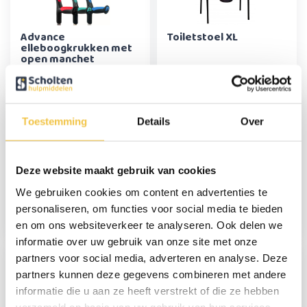
Advance
Toiletstoel XL
elleboogkrukken met
open manchet
29,95
229,-
Toestemming
Details
Over
Deze website maakt gebruik van cookies
Bedpapegaai /
Zachte toiletverhoger
We gebruiken cookies om content en advertenties te
bedgalg opvouwbaar
met deksel Contact
Plus
personaliseren, om functies voor social media te bieden
en om ons websiteverkeer te analyseren. Ook delen we
147,95
47,95
informatie over uw gebruik van onze site met onze
partners voor social media, adverteren en analyse. Deze
partners kunnen deze gegevens combineren met andere
informatie die u aan ze heeft verstrekt of die ze hebben
verzameld op basis van uw gebruik van hun services.