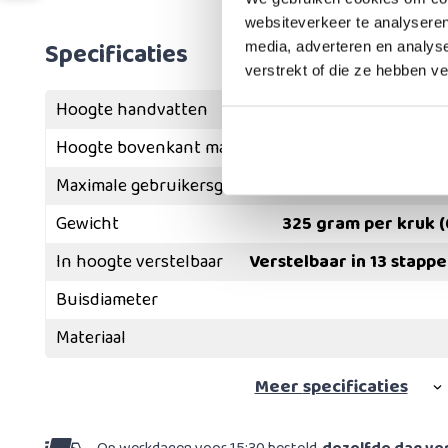
websiteverkeer te analyseren
Specificaties
media, adverteren en analys
verstrekt of die ze hebben v
Hoogte handvatten
Hoogte bovenkant manchet vanaf handvat
Maximale gebruikersgewicht
Gewicht
325 gram per kruk (
In hoogte verstelbaar
Verstelbaar in 13 stapp
Buisdiameter
Materiaal
Meer
specificaties