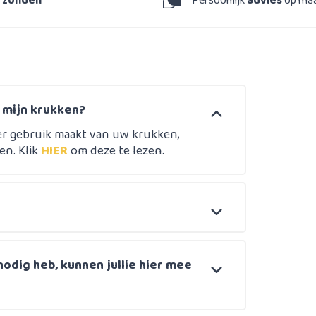
erzonden
Persoonlijk
advies
op ma
n mijn krukken?
er gebruik maakt van uw krukken,
en. Klik
HIER
om deze te lezen.
nodig heb, kunnen jullie hier mee