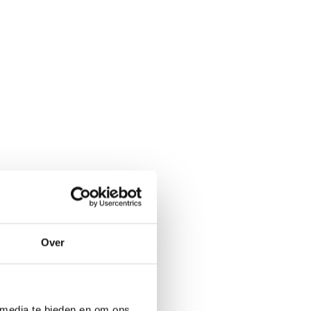
Over
 media te bieden en om ons