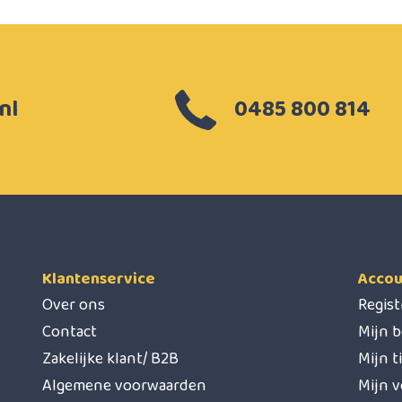
nl
0485 800 814
Klantenservice
Accou
Over ons
Regis
Contact
Mijn b
Zakelijke klant/ B2B
Mijn t
Algemene voorwaarden
Mijn v