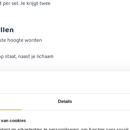
er set. Je krijgt twee
llen
iste hoogte worden
 staat, naast je lichaam
3 boven)
Details
 van cookies
ent en advertenties te personaliseren, om functies voor social