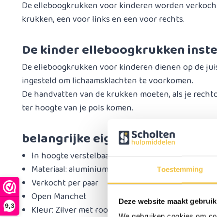
De elleboogkrukken voor kinderen worden verkocht p
krukken, een voor links en een voor rechts.
De kinder elleboogkrukken inste
De elleboogkrukken voor kinderen dienen op de ju
ingesteld om lichaamsklachten te voorkomen.
De handvatten van de krukken moeten, als je rechtop
ter hoogte van je pols komen.
belangrijke eigenschappen:
In hoogte verstelbaar in 13 stappen (10 onder en 
Materiaal: aluminium
Toestemming
Verkocht per paar
Open Manchet
Deze website maakt gebruik
9,3
Kleur: Zilver met rood, geel en blauw.
We gebruiken cookies om cont