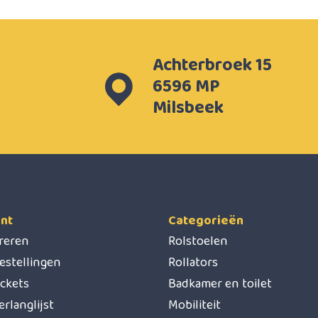
Achterbroek 15
6596 MP
Milsbeek
nt
Categorieën
treren
Rolstoelen
estellingen
Rollators
ickets
Badkamer en toilet
erlanglijst
Mobiliteit