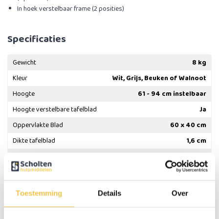
In hoek verstelbaar frame (2 posities)
Specificaties
Gewicht
8 kg
Kleur
Wit, Grijs, Beuken of Walnoot
Hoogte
61 - 94 cm instelbaar
Hoogte verstelbare tafelblad
Ja
Oppervlakte Blad
60 x 40 cm
Dikte tafelblad
1,6 cm
Max. belasting tafelblad
10 kg
Meer
specificaties
Toestemming
Details
Over