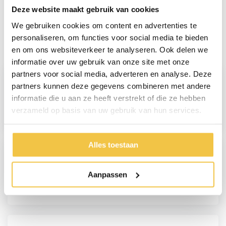
Persoonlijk advies
Deze website maakt gebruik van cookies
Start chat
We gebruiken cookies om content en advertenties te
personaliseren, om functies voor social media te bieden
Reviews
en om ons websiteverkeer te analyseren. Ook delen we
(10)
informatie over uw gebruik van onze site met onze
partners voor social media, adverteren en analyse. Deze
MJ Tissink
partners kunnen deze gegevens combineren met andere
informatie die u aan ze heeft verstrekt of die ze hebben
verzameld op basis van uw gebruik van hun services.
Heel handig en degelijk leestafeltje!
Alles toestaan
Arian Bouwman
Aanpassen
Makkelijk te bedienen