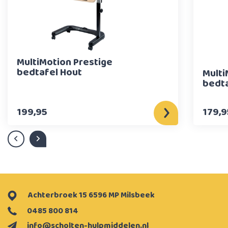
MultiMotion Prestige
bedtafel Hout
Multi
bedt
199,95
179,9
Achterbroek 15 6596 MP Milsbeek
0485 800 814
info@scholten-hulpmiddelen.nl