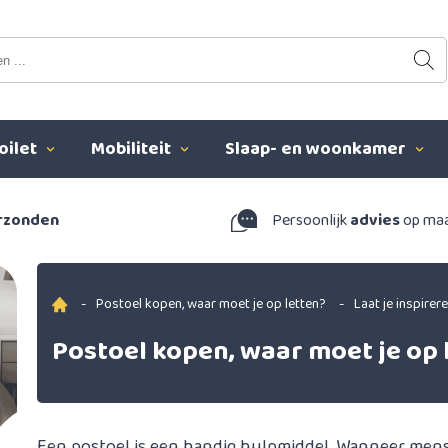
oilet
Mobiliteit
Slaap- en woonkamer
erzonden
Persoonlijk
advies
op ma
-
Postoel kopen, waar moet je op letten?
-
Laat je inspirer
Postoel kopen, waar moet je op 
Een postoel is een handig hulpmiddel. Wanneer mens