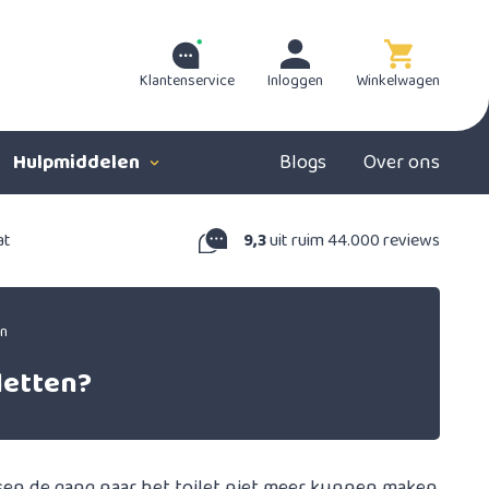
Klantenservice
Inloggen
Winkelwagen
Hulpmiddelen
Blogs
Over ons
at
9,3
uit ruim 44.000 reviews
en
letten?
en de gang naar het toilet niet meer kunnen maken