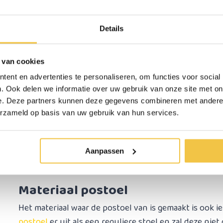
zithoogte belangrijk zijn om goed te plassen of ontla
verstelbaar
. Inklapbare postoelen hebben deze functie
Details
weet of dit gewenst is.
 van cookies
Uiterlijk postoel
ent en advertenties te personaliseren, om functies voor social
. Ook delen we informatie over uw gebruik van onze site met on
Het uiterlijk van een postoel kan van belang zijn. St
e. Deze partners kunnen deze gegevens combineren met andere i
slaapkamer? Dan is dit wellicht minder van belang. W
erzameld op basis van uw gebruik van hun services.
woonkamer staat is het fijn als de postoel er als een 
postoelen die niet van normale stoelen te onderschei
Aanpassen
Materiaal postoel
Het materiaal waar de postoel van is gemaakt is ook i
postoel
er uit als een reguliere stoel en zal deze ni