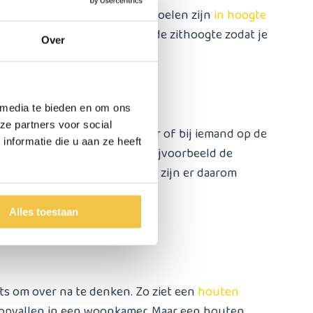
sten. Praktisch alle vaste postoelen zijn
in hoogte
 niet, kijk hierbij goed naar de zithoogte zodat je
Over
 media te bieden en om ons
ze partners voor social
aat de postoel op een badkamer of bij iemand op de
nformatie die u aan ze heeft
anneer de postoel echter in bijvoorbeeld de
gewone stoel uitziet. Gelukkig zijn er daarom
den zijn.
Alles toestaan
ets om over na te denken. Zo ziet een
houten
et opvallen in een woonkamer. Maar een houten