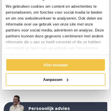
Verkocht per stuk
We gebruiken cookies om content en advertenties te
personaliseren, om functies voor social media te bieden
Specificaties
en om ons websiteverkeer te analyseren. Ook delen we
informatie over uw gebruik van onze site met onze
Kleur
Wit
partners voor social media, adverteren en analyse. Deze
Materiaal
Kunststof
partners kunnen deze gegevens combineren met andere
informatie die u aan ze heeft verstrekt of die ze hebben
Verhoogd het bed of meubel met
13 cm
verzameld op basis van uw gebruik van hun services.
Afmetingen binnenzijde (maximale afmetingen poot die erin
7 x 7
past)
cm
Afmetingen per verhoger (dit is ook de ruimte die op de
16 x 16
Alles toestaan
vloer staat)
cm
Maximale belasting bedverhogers
150 kg per verhoger
Aanpassen
Verkocht per
Stuk
Persoonlijk advies