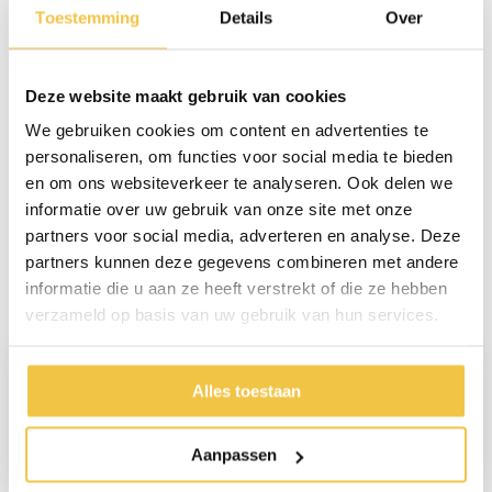
Gewicht
360 gram
Toestemming
Details
Over
In hoogte verstelbaar
76 - 98,5 cm
Materiaal
Aluminium
Deze website maakt gebruik van cookies
Kleur
Wit met bloemen print
We gebruiken cookies om content en advertenties te
personaliseren, om functies voor social media te bieden
en om ons websiteverkeer te analyseren. Ook delen we
Persoonlijk advies
informatie over uw gebruik van onze site met onze
Start chat
partners voor social media, adverteren en analyse. Deze
partners kunnen deze gegevens combineren met andere
informatie die u aan ze heeft verstrekt of die ze hebben
Reviews
(4)
verzameld op basis van uw gebruik van hun services.
Geurt Harle
Alles toestaan
Product is prima niet zo blij met de transport optie post is
Aanpassen
goedkoper