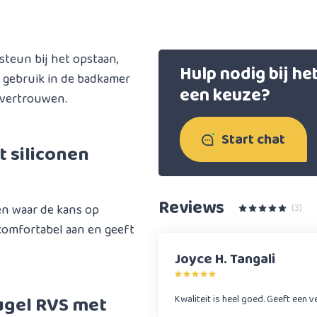
steun bij het opstaan,
Hulp nodig bij h
r gebruik in de badkamer
een keuze?
r vertrouwen.
Start chat
 siliconen
Reviews
en waar de kans op
(3)
 comfortabel aan en geeft
Joyce H. Tangali
gel RVS met
Kwaliteit is heel goed. Geeft een ve