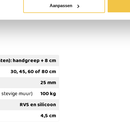
steuning
Aanpassen
nten): handgreep + 8 cm
30, 45, 60 of 80 cm
25 mm
 stevige muur)
100 kg
RVS en silicoon
4,5 cm