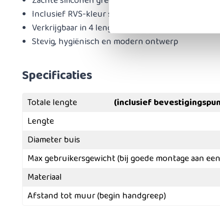
Zachte siliconen greep voor comfortabele onder
Inclusief RVS-kleur schroeven (zonder pluggen)
Verkrijgbaar in 4 lengtes
Stevig, hygiënisch en modern ontwerp
Specificaties
Totale lengte
(inclusief bevestigingspu
Lengte
Diameter buis
Max gebruikersgewicht (bij goede montage aan een
Materiaal
Afstand tot muur (begin handgreep)