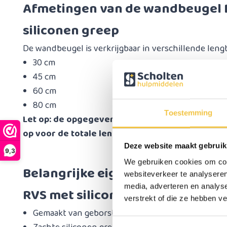
Afmetingen van de wandbeugel 
siliconen greep
De wandbeugel is verkrijgbaar in verschillende lengt
30 cm
45 cm
60 cm
80 cm
Toestemming
Let op: de opgegeven maten zijn de lengte van 
op voor de totale lengte inclusief bevestigingsp
Deze website maakt gebruik
9,3
We gebruiken cookies om cont
Belangrijke eigenschappen van
websiteverkeer te analyseren
media, adverteren en analys
RVS met siliconen greep
verstrekt of die ze hebben v
Gemaakt van geborsteld RVS