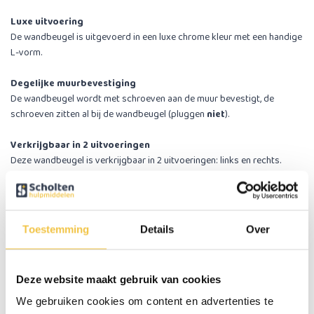
Luxe uitvoering
De wandbeugel is uitgevoerd in een luxe chrome kleur met een handige
L-vorm.
Degelijke muurbevestiging
De wandbeugel wordt met schroeven aan de muur bevestigt, de
schroeven zitten al bij de wandbeugel (pluggen
niet
).
Verkrijgbaar in 2 uitvoeringen
Deze wandbeugel is verkrijgbaar in 2 uitvoeringen: links en rechts.
Belangrijke eigenschappen:
Ruit motief op buis voor extra grip
Voorzien van 3 bevestigingsplaten
Toestemming
Details
Over
Inclusief schroeven (zonder pluggen)
Specificaties
Deze website maakt gebruik van cookies
We gebruiken cookies om content en advertenties te