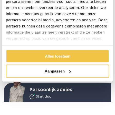
Totale breedte
40 cm
personaliseren, om functies voor social media te bieden
en om ons websiteverkeer te analyseren. Ook delen we
Totale lengte
60 cm
informatie over uw gebruik van onze site met onze
Diameter buis
25 mm
partners voor social media, adverteren en analyse. Deze
Kleur
Chrome
partners kunnen deze gegevens combineren met andere
informatie die u aan ze heeft verstrekt of die ze hebben
Max gebruikersgewicht (bij goede montage aan een stevige
100
verzameld op basis van uw gebruik van hun services.
muur)
kg
Materiaal
Verchroomd staal
Totale afstand tot muur
7 cm
Alles toestaan
Meer
specificaties
Aanpassen
Persoonlijk advies
Start chat