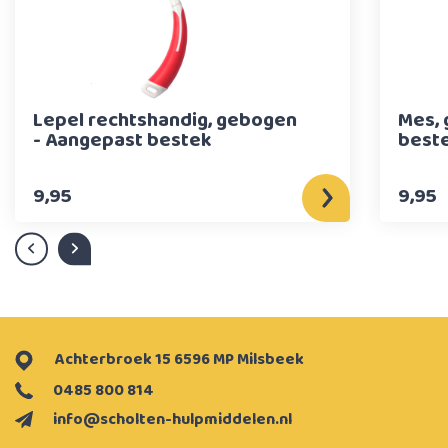
Lepel rechtshandig, gebogen
Mes, 
- Aangepast bestek
best
9,95
9,95
Achterbroek 15 6596 MP Milsbeek
0485 800 814
info@scholten-hulpmiddelen.nl