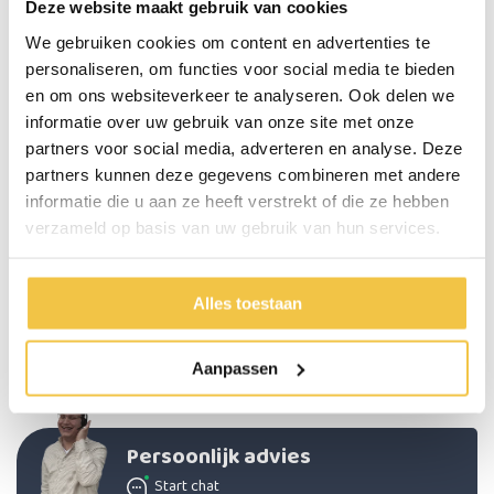
Deze website maakt gebruik van cookies
Geschikt voor de vaatwasmachine tot 70 graden
Kleur: rood
We gebruiken cookies om content en advertenties te
Geschikt voor rechtshandige
personaliseren, om functies voor social media te bieden
en om ons websiteverkeer te analyseren. Ook delen we
informatie over uw gebruik van onze site met onze
Specificaties
partners voor social media, adverteren en analyse. Deze
partners kunnen deze gegevens combineren met andere
Lengte
17 cm
informatie die u aan ze heeft verstrekt of die ze hebben
Gewicht
36 gram
verzameld op basis van uw gebruik van hun services.
Kleur
Zwart of rood
Materiaal
Polypropeen (kunststof)
Alles toestaan
Geschikt voor zowel links- als rechtshandige
Rechtshandige
Geschikt voor de vaatwasser
Tot 70 graden
Aanpassen
Persoonlijk advies
Start chat