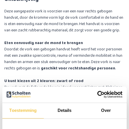
Deze aangepaste vork is voorzien van een naar rechts gebogen
handvat, door de kromme vorm ligt de vork comfortabel in de hand en
is eten eenvoudig naar de mond te brengen. Het handvat is voorzien
van een zacht rubberachtig materiaal, dit zorgt voor een goede grip.
Eten eenvoudig naar de mond te brengen
Doordat de vork een gebogen handvat heeft word het voor personen
met een zwakke spiercontrole, reuma of verminderde mobiliteit in hun
handen en armen een stuk eenvoudiger om te eten. Deze vork is naar
rechts gebogen en is
geschikt voor rechtshandige personen
.
U kunt kiezen uit 2 kleuren: zwart of rood
De vork met de felle rode kleur is ideaal voor patiënten met Alzheimer.
Wetenschappelijk onderzoek heeft aangetoond dat mensen met
Alzheimer 25% meer voedsel tot zich nemen en 84% meer drinken bij
het gebruik van tafelgerei met de opvallende kleur rood.
Toestemming
Details
Over
Belangrijke eigenschappen:
Materiaal eetgedeelte: polypropeen (kunststof)