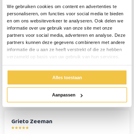
Deze verbredingsset is geschikt voor de volgende drempelhulp:
We gebruiken cookies om content en advertenties te
- 5 laags drempelhulp, verhoging is aanpasbaar: 8,5 / 9 / 9,5 / 10 cm.
personaliseren, om functies voor social media te bieden
Afmeting: 84 x 69 x 10 cm
en om ons websiteverkeer te analyseren. Ook delen we
informatie over uw gebruik van onze site met onze
Belangrijke eigenschappen:
partners voor social media, adverteren en analyse. Deze
Breedte: 24 cm
partners kunnen deze gegevens combineren met andere
Verbreed de modulaire drempelhulp van 84 naar 108 cm
Verkrijgbaar in 6 verschillende maten
informatie die u aan ze heeft verstrekt of die ze hebben
verzameld op basis van uw gebruik van hun services.
Persoonlijk advies
Alles toestaan
Start chat
Aanpassen
Reviews
(1)
Grieto Zeeman