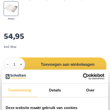
6laags
54,95
Incl. btw
Toevoegen aan winkelwagen
−
+
Omschrijving
Met behulp van deze set kunt u de standaard modulaire drempelhulp
Toestemming
Details
Over
verbreden van 84 naar 108 cm. Te gebruiken bij schuifpuien en/of extra
brede deuren in een aangepaste woning.​
Deze website maakt gebruik van cookies