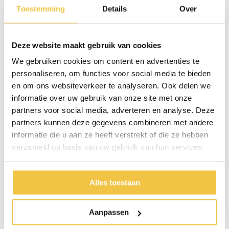
douchestoel verwijderd worden, hier is geen gereedschap voor nodig.
Toestemming
Details
Over
De douchestoel kan ook zonder rugleuning gebruikt worden, om deze
te verwijderen is een inbussleutel nodig.
Het is een zeer stabiele douchestoel die net zoals de Etac Swift
Deze website maakt gebruik van cookies
douchestoel veel in instellingen wordt gebruikt.
We gebruiken cookies om content en advertenties te
Belangrijke eigenschappen:
personaliseren, om functies voor social media te bieden
en om ons websiteverkeer te analyseren. Ook delen we
Anti-slip doppen onder de poten
Pootjes van geanodiseerd aluminium
informatie over uw gebruik van onze site met onze
Materiaal: Polypropyleen en aluminium
partners voor social media, adverteren en analyse. Deze
partners kunnen deze gegevens combineren met andere
informatie die u aan ze heeft verstrekt of die ze hebben
Specificaties
verzameld op basis van uw gebruik van hun services.
Zithoogte
39 - 54 cm
Zitbreedte
50 cm
Alles toestaan
Zitdiepte
30 cm
Aanpassen
Maximale gewicht gebruiker
120 kg