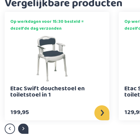
Vergelijkbare producten
Op werkdagen voor 15:30 besteld =
Op werk
dezelfde dag verzonden
dezelf
Etac Swift douchestoel en
Etac 
toiletstoel in 1
toile
199,95
129,9