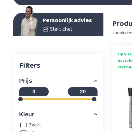
Persoonlijk advies
Produ
Start chat
1 producte
Op wer
bestel
Filters
verzon
Prijs
Kleur
Zwart