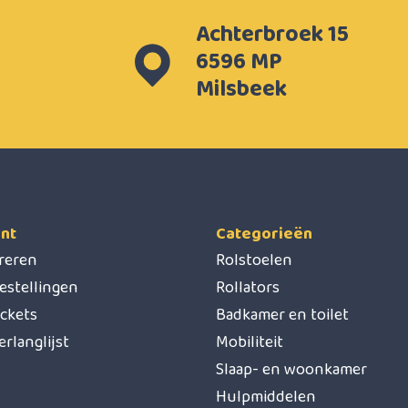
Achterbroek 15
6596 MP
Milsbeek
nt
Categorieën
treren
Rolstoelen
estellingen
Rollators
ickets
Badkamer en toilet
erlanglijst
Mobiliteit
Slaap- en woonkamer
Hulpmiddelen