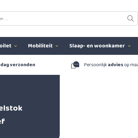
oilet
Mobiliteit
Slaap- en woonkamer
 dag verzonden
Persoonlijk
advies
op ma
elstok
ef