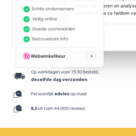
media, adverteren en analys
Merken
verstrekt of die ze hebben v
Alle merken
MultiMotion
Op werkdagen voor 15:30 besteld,
dezelfde dag verzonden
Persoonlijk
advies
op maat
9,3
uit ruim 44.000 reviews