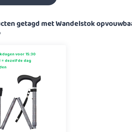
cten getagd met Wandelstok opvouwbaa
n
kdagen voor 15:30
d = dezelfde dag
den