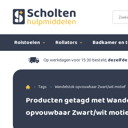
Rolstoelen
Rollators
Badkamer en t
Op werkdagen voor 15:30 besteld,
dezelfde
-
Tags
-
Wandelstok opvouwbaar Zwart/wit motief
Producten getagd met Wand
opvouwbaar Zwart/wit moti