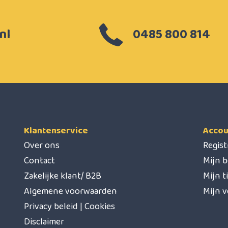
nl
0485 800 814
Klantenservice
Accou
Over ons
Regis
Contact
Mijn b
Zakelijke klant/ B2B
Mijn t
Algemene voorwaarden
Mijn v
Privacy beleid | Cookies
Disclaimer