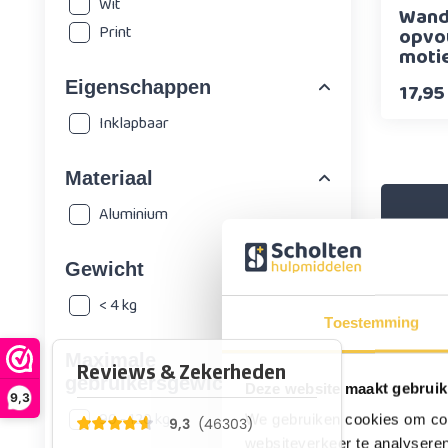
Wit
Wand
Print
opvo
moti
Eigenschappen
17,95
Inklapbaar
Materiaal
Aluminium
H
m
Gewicht
< 4 kg
Toestemming
Maximale
gebruikersgewicht
Deze website maakt gebruik
9,3
90 - 120 kg
We gebruiken cookies om cont
websiteverkeer te analyseren