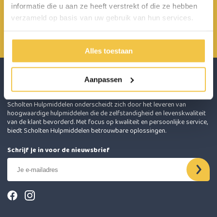
informatie die u aan ze heeft verstrekt of die ze hebben
Achterbroek 15 6596 MP Milsbeek
verzameld op basis van uw gebruik van hun services.
0485 800 814
info@scholten-hulpmiddelen.nl
Alles toestaan
Aanpassen
Scholten Hulpmiddelen onderscheidt zich door het leveren van
hoogwaardige hulpmiddelen die de zelfstandigheid en levenskwaliteit
van de klant bevorderd. Met focus op kwaliteit en persoonlijke service,
biedt Scholten Hulpmiddelen betrouwbare oplossingen.
Schrijf je in voor de nieuwsbrief